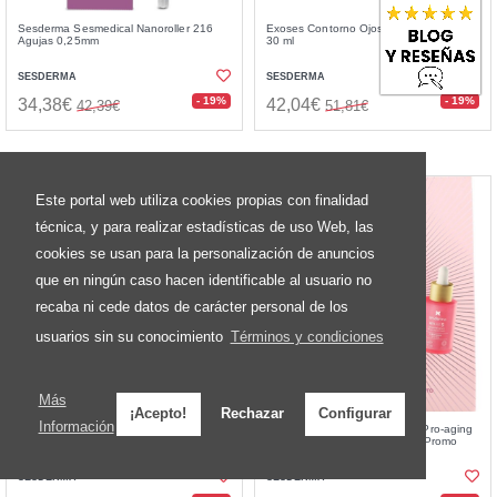
Sesderma Sesmedical Nanoroller 216
Exoses Contorno Ojos y Labios Antiedad
Agujas 0,25mm
30 ml
SESDERMA
SESDERMA
- 19%
- 19%
34,38€
42,04€
42,39€
51,81€
Este portal web utiliza cookies propias con finalidad
técnica, y para realizar estadísticas de uso Web, las
cookies se usan para la personalización de anuncios
que en ningún caso hacen identificable al usuario no
recaba ni cede datos de carácter personal de los
usuarios sin su conocimiento
Términos y condiciones
Más
¡Acepto!
Rechazar
Configurar
Información
Sesderma Pack Mesoses Crema 50 ml +
Sesderma Pack Retisil Crema Pro-aging
Hidraderm Hyal Serum 30 ml Promo
50 ml + Reti Age Serum 30 ml Promo
SESDERMA
SESDERMA