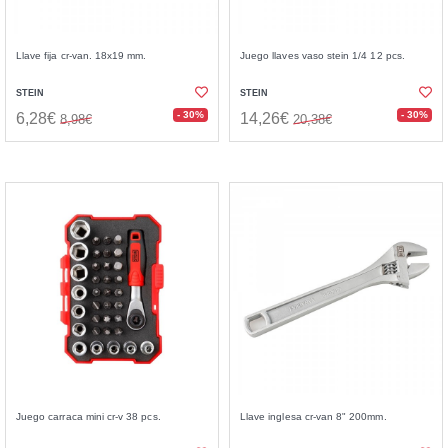
Llave fija cr-van. 18x19 mm.
Juego llaves vaso stein 1/4 12 pcs.
STEIN
STEIN
- 30%
- 30%
6,28€
14,26€
8,98€
20,38€
Juego carraca mini cr-v 38 pcs.
Llave inglesa cr-van 8" 200mm.