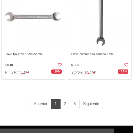
Llave fija cr-van. 20x22 mm.
Llave combinada carraca 9mm.
STEIN
STEIN
- 29%
- 29%
8,17€
7,22€
11,43€
10,10€
Anterior
1
2
3
Siguiente