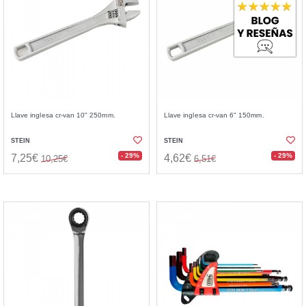
Llave inglesa cr-van 10" 250mm.
Llave inglesa cr-van 6" 150mm.
STEIN
STEIN
- 29%
- 29%
7,25€
4,62€
10,25€
6,51€