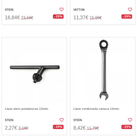
STEIN
VATTON
- 29%
- 29%
16,84€
11,37€
23,69€
15,99€
Llave stein portabrocas 13mm.
Llave combinada carraca 14mm.
STEIN
STEIN
- 29%
- 29%
2,27€
8,42€
3,18€
11,79€