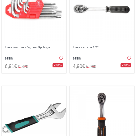
Llave torx cr-v.c/ag. est.9p.larga
Llave carraca 1/4"
STEIN
STEIN
- 30%
- 30%
6,91€
4,90€
9,82€
6,96€