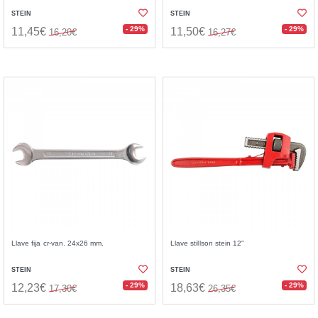
STEIN
STEIN
- 29%
- 29%
11,45€
11,50€
16,20€
16,27€
Llave fija cr-van. 24x26 mm.
Llave stillson stein 12"
STEIN
STEIN
- 29%
- 29%
12,23€
18,63€
17,30€
26,35€