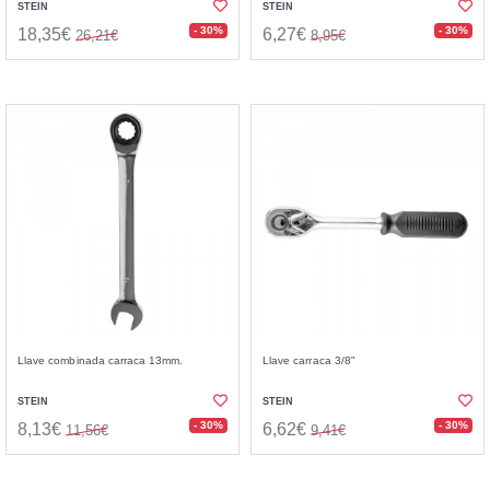
STEIN
STEIN
- 30%
- 30%
18,35€
6,27€
26,21€
8,95€
Llave combinada carraca 13mm.
Llave carraca 3/8"
STEIN
STEIN
- 30%
- 30%
8,13€
6,62€
11,56€
9,41€