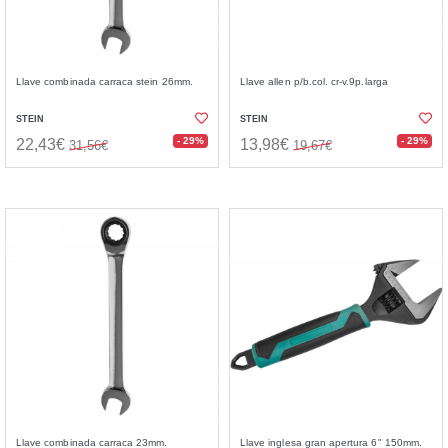
Llave combinada carraca stein 26mm.
Llave allen p/b.col. cr-v.9p.larga
STEIN
STEIN
- 29%
- 29%
22,43€
13,98€
31,56€
19,67€
Llave combinada carraca 23mm.
Llave inglesa gran apertura 6" 150mm.