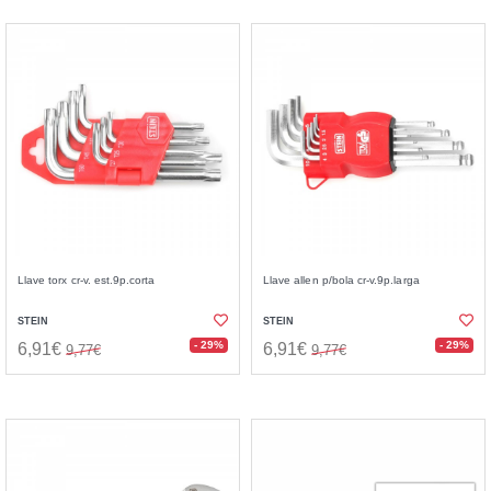
Llave torx cr-v. est.9p.corta
Llave allen p/bola cr-v.9p.larga
STEIN
STEIN
- 29%
- 29%
6,91€
6,91€
9,77€
9,77€