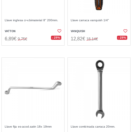
Llave inglesa cr-v.bimaterial 8" 200mm.
Llave carraca vanquish 1/4"
VATTON
VANQUISH
- 29%
- 29%
6,89€
12,82€
9,75€
18,14€
Llave fija es-acod.satin 18x 19mm
Llave combinada carraca 20mm.