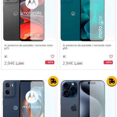
Jc protector de pantalla / motorola moto
Jc protector de pantalla / motorola moto
g15
g06
JC
JC
- 50%
- 50%
2,94€
2,94€
5,88€
5,88€