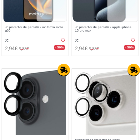
Jc protector de pantalla / motorola moto
Jc protector de pantalla / apple iphone
g05
15 pro max
JC
JC
- 50%
- 50%
2,94€
2,94€
5,88€
5,88€
Panzerglass protector de lente⁣