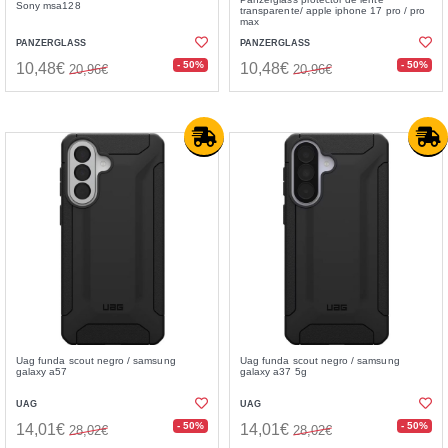
Sony msa128
transparente/ apple iphone 17 pro / pro
max
PANZERGLASS
PANZERGLASS
- 50%
- 50%
10,48€
10,48€
20,96€
20,96€
Uag funda scout negro / samsung
Uag funda scout negro / samsung
galaxy a57
galaxy a37 5g
UAG
UAG
- 50%
- 50%
14,01€
14,01€
28,02€
28,02€