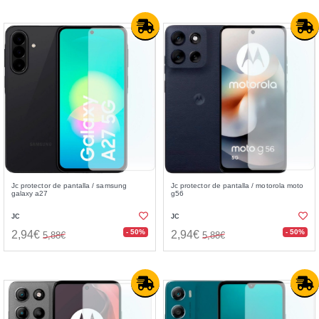
Jc protector de pantalla / samsung
Jc protector de pantalla / motorola moto
galaxy a27
g56
JC
JC
- 50%
- 50%
2,94€
2,94€
5,88€
5,88€