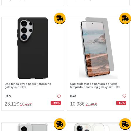
Uag funda civil lt negro / samsung
Uag protector de pantalla de vidrio
galaxy s26 ultra
templado / samsung galaxy s26 ultra
UAG
UAG
- 50%
- 50%
28,11€
10,98€
56,22€
21,96€