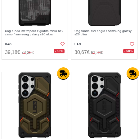
Uag funda metropolis lt grafito micro hex
Uag funda civil negro / samsung galaxy
camo / samsung galaxy s26 ultra
s26 ultra
UAG
UAG
- 50%
- 50%
39,18€
30,67€
78,36€
61,34€