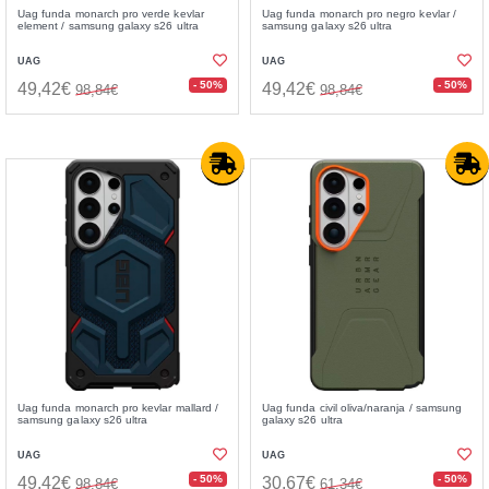
Uag funda monarch pro verde kevlar
Uag funda monarch pro negro kevlar /
element / samsung galaxy s26 ultra
samsung galaxy s26 ultra
UAG
UAG
- 50%
- 50%
49,42€
49,42€
98,84€
98,84€
Uag funda monarch pro kevlar mallard /
Uag funda civil oliva/naranja / samsung
samsung galaxy s26 ultra
galaxy s26 ultra
UAG
UAG
- 50%
- 50%
49,42€
30,67€
98,84€
61,34€