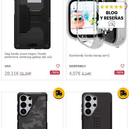
Uag funda scout negro / funda
Savefamily funda transp sw+2
protectora samsung galaxy tab a11
UAG
SAVEFAMILY
- 50%
- 50%
28,11€
4,07€
56,22€
8,14€