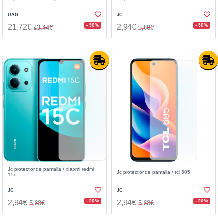
UAG
JC
- 50%
- 50%
21,72€
2,94€
43,44€
5,88€
Jc protector de pantalla / xiaomi redmi
Jc protector de pantalla / tcl 605
15c
JC
JC
- 50%
- 50%
2,94€
2,94€
5,88€
5,88€