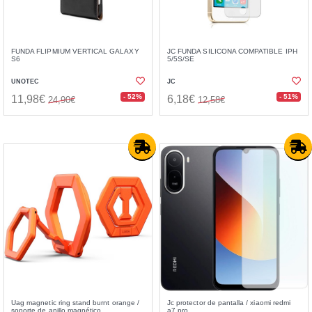
FUNDA FLIPMIUM VERTICAL GALAXY
JC FUNDA SILICONA COMPATIBLE IPH
S6
5/5S/SE
UNOTEC
JC
- 52%
- 51%
11,98€
6,18€
24,90€
12,58€
Uag magnetic ring stand burnt orange /
Jc protector de pantalla / xiaomi redmi
soporte de anillo magnético
a7 pro