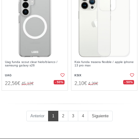
Uag funda scout clear hielo/blanco⁤⁣ /
Ksix funda trasera flexible / apple iphone
samsung galaxy s26
13 pro max
UAG
KSIX
- 50%
- 50%
22,56€
2,10€
45,12€
4,20€
Anterior
1
2
3
4
Siguiente