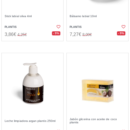
Stick labial oliva 4ml
Bálsamo labial 10ml
PLANTIS
PLANTIS
- 9%
- 9%
3,86€
7,27€
4,25€
8,00€
Jabón glicerina con aceite de coco
Leche limpiadora argan plantis 250ml
plantis