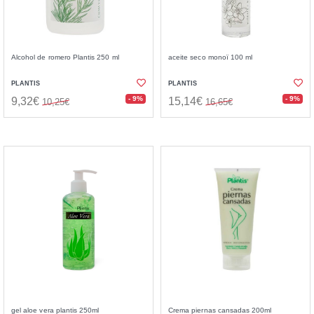
Alcohol de romero Plantis 250 ml
aceite seco monoï 100 ml
PLANTIS
PLANTIS
- 9%
- 9%
9,32€
15,14€
10,25€
16,65€
gel aloe vera plantis 250ml
Crema piernas cansadas 200ml