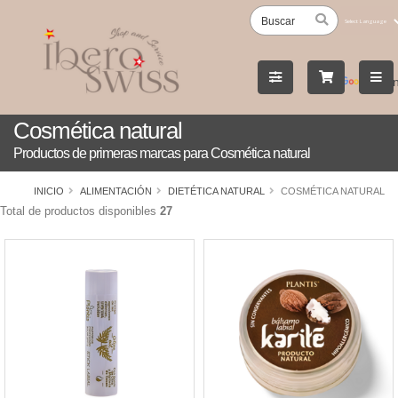
Powered
by
Tran
Cosmética natural
Productos de primeras marcas para Cosmética natural
INICIO
ALIMENTACIÓN
DIETÉTICA NATURAL
COSMÉTICA NATURAL
Total de productos disponibles
27