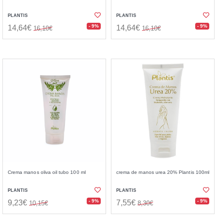
PLANTIS
PLANTIS
- 9%
- 9%
14,64€
14,64€
16,10€
16,10€
Crema manos oliva oil tubo 100 ml
crema de manos urea 20% Plantis 100ml
PLANTIS
PLANTIS
- 9%
- 9%
9,23€
7,55€
10,15€
8,30€