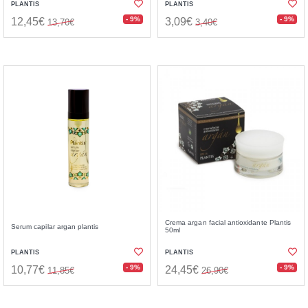
PLANTIS
PLANTIS
- 9%
- 9%
12,45€
3,09€
13,70€
3,40€
Crema argan facial antioxidante Plantis
Serum capilar argan plantis
50ml
PLANTIS
PLANTIS
- 9%
- 9%
10,77€
24,45€
11,85€
26,90€