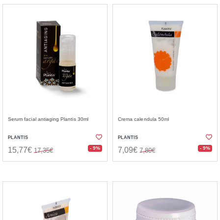
Serum facial antiaging Plantis 30ml
Crema calendula 50ml
PLANTIS
PLANTIS
- 9%
- 9%
15,77€
7,09€
17,35€
7,80€