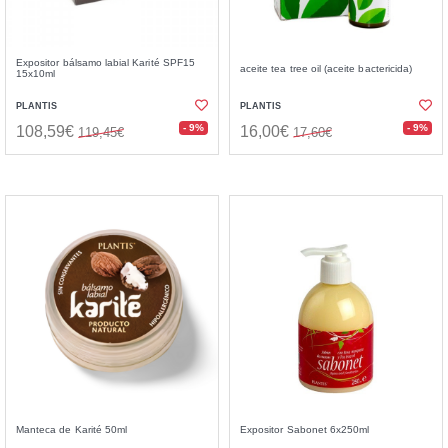
Expositor bálsamo labial Karité SPF15
aceite tea tree oil (aceite bactericida)
15x10ml
PLANTIS
PLANTIS
- 9%
- 9%
108,59€
16,00€
119,45€
17,60€
Manteca de Karité 50ml
Expositor Sabonet 6x250ml