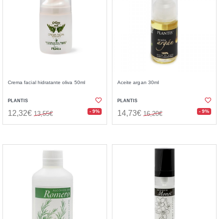
Crema facial hidratante oliva 50ml
Aceite argan 30ml
PLANTIS
PLANTIS
- 9%
- 9%
12,32€
14,73€
13,55€
16,20€