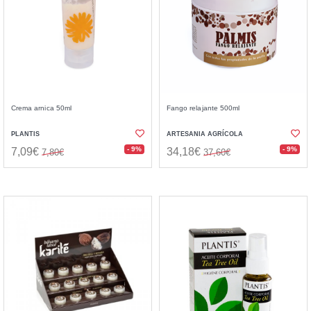
Crema arnica 50ml
Fango relajante 500ml
PLANTIS
ARTESANIA AGRÍCOLA
- 9%
- 9%
7,09€
34,18€
7,80€
37,60€