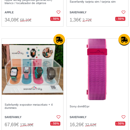
Savefamily tarjeta sim / tarjeta sim
blanco / localizador de objetos
APPLE
SAVEFAMILY
- 50%
- 50%
34,08€
1,36€
68,16€
2,72€
Safefamily expositor metacrilato + 4
Sony dvm80pr
dummies
SAVEFAMILY
SAVEFAMILY
- 50%
- 50%
67,69€
16,26€
135,38€
32,52€