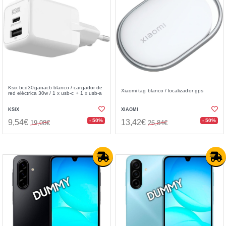
Ksix bcd30ganacb blanco / cargador de
Xiaomi tag blanco / localizador gps
red eléctrica 30w / 1 x usb-c + 1 x usb-a
KSIX
XIAOMI
- 50%
- 50%
9,54€
13,42€
19,08€
26,84€