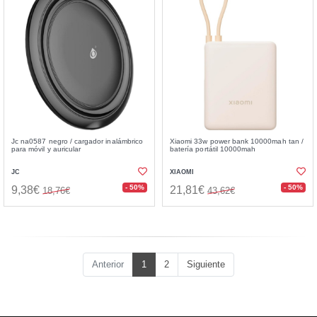
Jc na0587 negro / cargador inalámbrico
Xiaomi 33w power bank 10000mah tan /
para móvil y auricular
batería portátil 10000mah
JC
XIAOMI
- 50%
- 50%
9,38€
21,81€
18,76€
43,62€
Anterior
1
2
Siguiente