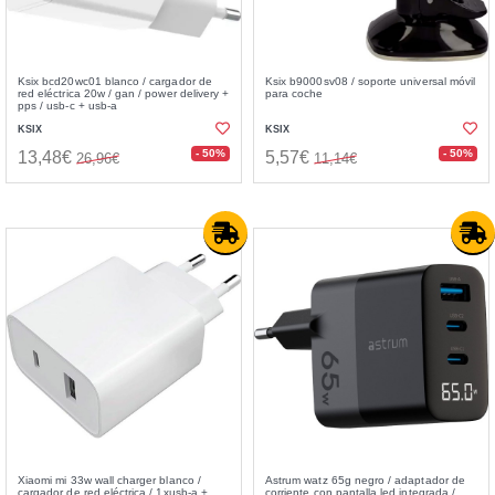
Ksix bcd20wc01 blanco / cargador de
Ksix b9000sv08 / soporte universal móvil
red eléctrica 20w / gan / power delivery +
para coche
pps / usb-c + usb-a
KSIX
KSIX
- 50%
- 50%
13,48€
5,57€
26,96€
11,14€
Xiaomi mi 33w wall charger blanco /
Astrum watz 65g negro / adaptador de
cargador de red eléctrica / 1xusb-a +
corriente con pantalla led integrada /