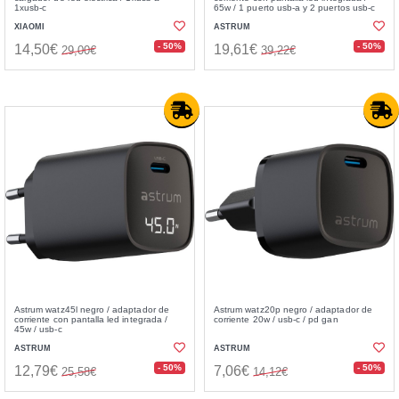
1xusb-c
65w / 1 puerto usb-a y 2 puertos usb-c
XIAOMI
ASTRUM
- 50%
- 50%
14,50€
19,61€
29,00€
39,22€
Astrum watz45l negro / adaptador de
Astrum watz20p negro / adaptador de
corriente con pantalla led integrada /
corriente 20w / usb-c / pd gan
45w / usb-c
ASTRUM
ASTRUM
- 50%
- 50%
12,79€
7,06€
25,58€
14,12€