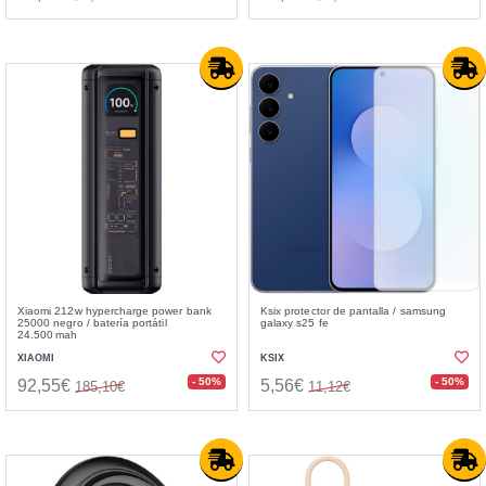
Xiaomi 212w hypercharge power bank
Ksix protector de pantalla / samsung
25000 negro / batería portátil
galaxy s25 fe
24.500 mah
XIAOMI
KSIX
- 50%
- 50%
92,55€
5,56€
185,10€
11,12€