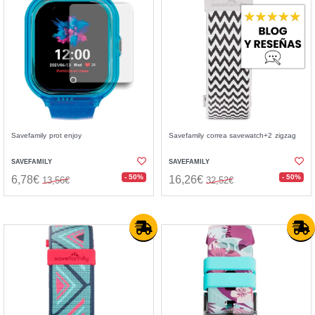
Savefamily prot enjoy
Savefamily correa savewatch+2 zigzag
SAVEFAMILY
SAVEFAMILY
- 50%
- 50%
6,78€
16,26€
13,56€
32,52€