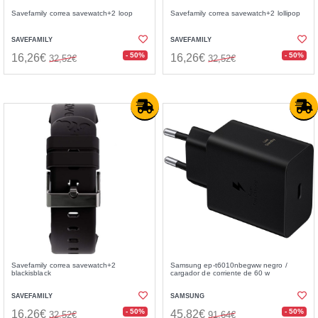
Savefamily correa savewatch+2 loop
Savefamily correa savewatch+2 lollipop
SAVEFAMILY
SAVEFAMILY
- 50%
- 50%
16,26€
16,26€
32,52€
32,52€
Savefamily correa savewatch+2
Samsung ep-t6010nbegww negro /
blackisblack
cargador de corriente de 60 w
SAVEFAMILY
SAMSUNG
- 50%
- 50%
16,26€
45,82€
32,52€
91,64€