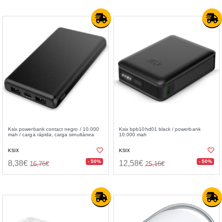
Ksix powerbank contact negro / 10.000
Ksix bpb10hd01 black / powerbank
mah / carga rápida, carga simultánea
10.000 mah
KSIX
KSIX
- 50%
- 50%
8,38€
12,58€
16,76€
25,16€