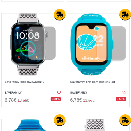
Savefamily prot savewatch+2
Savefamily prot pant iconic+2 4g
SAVEFAMILY
SAVEFAMILY
- 50%
- 50%
6,78€
6,78€
13,56€
13,56€