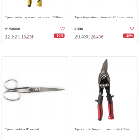
Tijera cortachapa rect. vanquish 250mm.
Tijera hojalatero m/madrid 200 mm. stein
VANQUISH
STEIN
- 30%
- 28%
12,82€
20,43€
18,23€
28,46€
Tijera modista 8" romfel
Tijera cortachapa izq. vanquish 250mm.