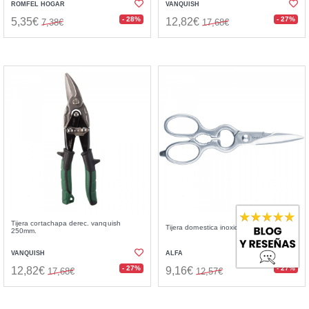
ROMFEL HOGAR
VANQUISH
- 28%
- 27%
5,35€
12,82€
7,38€
17,68€
Tijera cortachapa derec. vanquish
Tijera domestica inoxidable 19,5 cm.
250mm.
VANQUISH
ALFA
- 27%
- 27%
12,82€
9,16€
17,68€
12,57€