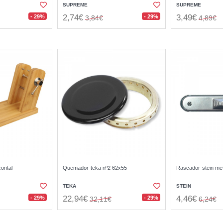
SUPREME
SUPREME
2,74€
3,49€
- 29%
- 29%
3,84€
4,89€
ontal
Quemador teka nº2 62x55
Rascador stein met
TEKA
STEIN
22,94€
4,46€
- 29%
- 29%
32,11€
6,24€