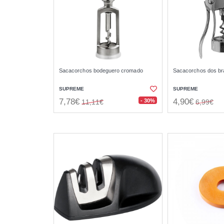
Sacacorchos bodeguero cromado
Sacacorchos dos b
SUPREME
SUPREME
7,78€
4,90€
- 30%
11,11€
6,99€