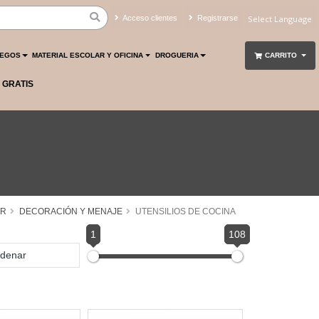
Acceso clientes
Registrarse
Powered by
Translate
UEGOS
MATERIAL ESCOLAR Y OFICINA
DROGUERIA
CARRITO
 GRATIS
AR
DECORACIÓN Y MENAJE
UTENSILIOS DE COCINA
1
108
denar