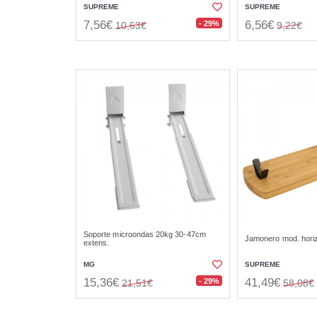
SUPREME
SUPREME
7,56€
6,56€
- 29%
10,63€
9,22€
Soporte microondas 20kg 30-47cm
Jamonero mod. horiz
extens.
MG
SUPREME
15,36€
41,49€
- 29%
21,51€
58,08€