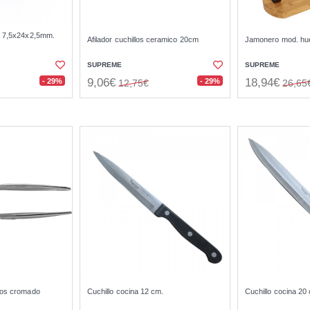
a 7,5x24x2,5mm.
Afilador cuchillos ceramico 20cm
Jamonero mod. hu
SUPREME
SUPREME
9,06€
18,94€
- 29%
- 29%
12,75€
26,65
cos cromado
Cuchillo cocina 12 cm.
Cuchillo cocina 20