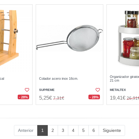
Organizador girator
cal
Colador acero inox 16cm.
21 cm
SUPREME
METALTEX
5,25€
19,41€
- 28%
- 28%
7,31€
26,91
Anterior
1
2
3
4
5
6
Siguiente