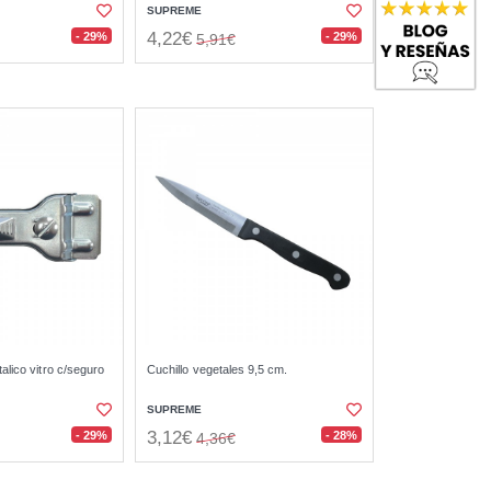
SUPREME
4,22€
- 29%
- 29%
5,91€
alico vitro c/seguro
Cuchillo vegetales 9,5 cm.
SUPREME
3,12€
- 29%
- 28%
4,36€