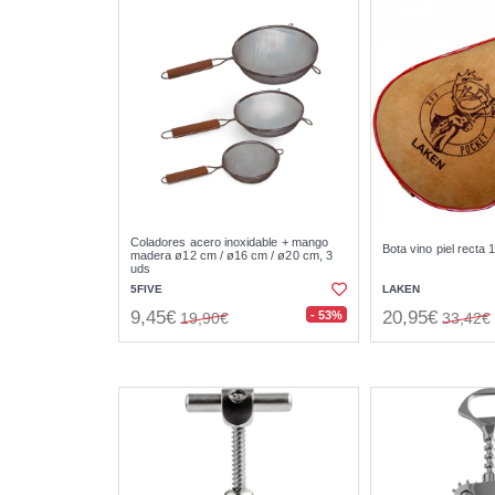
Coladores acero inoxidable + mango
Bota vino piel recta 1,
madera ø12 cm / ø16 cm / ø20 cm, 3
uds
5FIVE
LAKEN
9,45€
20,95€
- 53%
19,90€
33,42€