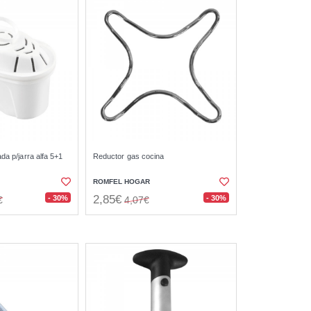
ada p/jarra alfa 5+1
Reductor gas cocina
ROMFEL HOGAR
2,85€
- 30%
- 30%
€
4,07€