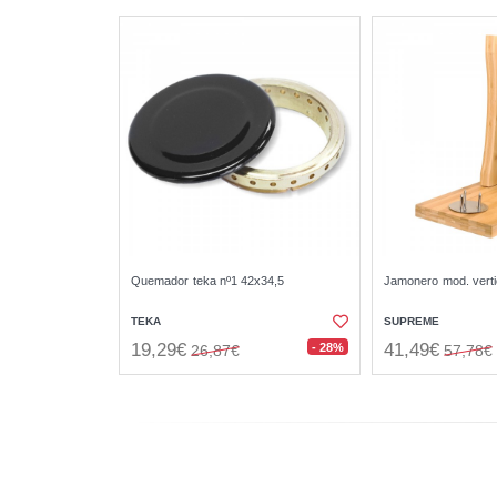
Quemador teka nº1 42x34,5
Jamonero mod. verti
TEKA
SUPREME
19,29€
41,49€
- 28%
26,87€
57,78€