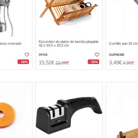
Escurridor de platos de bambú plegable
razos cromado
Cuchillo pan 20 cm
42 x 33,5 x 25,5 cm
5FIVE
SUPREME
15,52€
3,49€
- 30%
- 30%
22,06€
4,96€