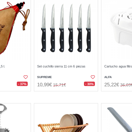
5 l.
Set cuchillo sierra 11 cm 6 piezas
Cartucho agua filtr
SUPREME
ALFA
10,99€
25,22€
- 37%
- 30%
15,71€
36,03