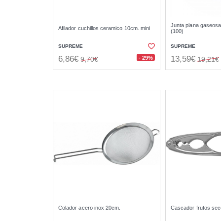
Junta plana gaseos
Afilador cuchillos ceramico 10cm. mini
(100)
SUPREME
SUPREME
6,86€
13,59€
- 29%
9,70€
19,21€
Colador acero inox 20cm.
Cascador frutos se