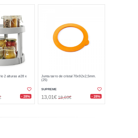
io 2 alturas ø28 x
Junta tarro de cristal 70x92x2,5mm.
(25)
SUPREME
13,01€
- 28%
- 28%
€
18,03€