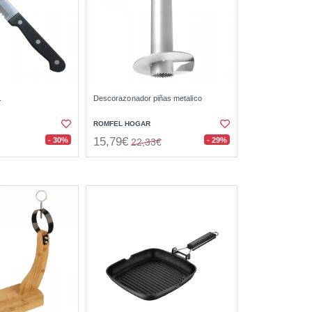
.
Descorazonador piñas metalico
ROMFEL HOGAR
15,79€
- 30%
- 29%
22,33€