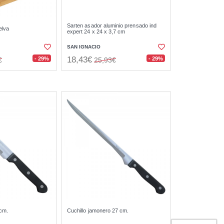
Sarten asador aluminio prensado ind
elva
expert 24 x 24 x 3,7 cm
SAN IGNACIO
18,43€
- 29%
- 29%
€
25,93€
 cm.
Cuchillo jamonero 27 cm.