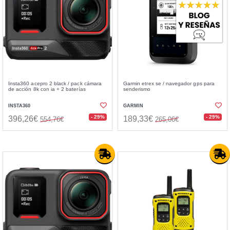
Insta360 acepro 2 black / pack cámara
Garmin etrex se / navegador gps para
de acción 8k con ia + 2 baterías
senderismo
INSTA360
GARMIN
- 29%
- 29%
396,26€
189,33€
554,76€
265,06€