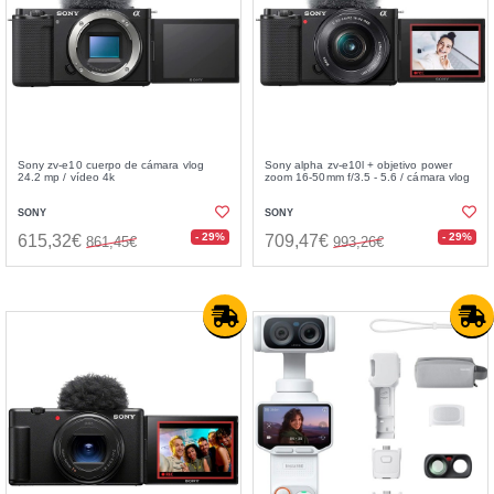
Sony zv-e10 cuerpo de cámara vlog
Sony alpha zv-e10l + objetivo power
24.2 mp / vídeo 4k
zoom 16-50mm f/3.5 - 5.6 / cámara vlog
SONY
SONY
- 29%
- 29%
615,32€
709,47€
861,45€
993,26€