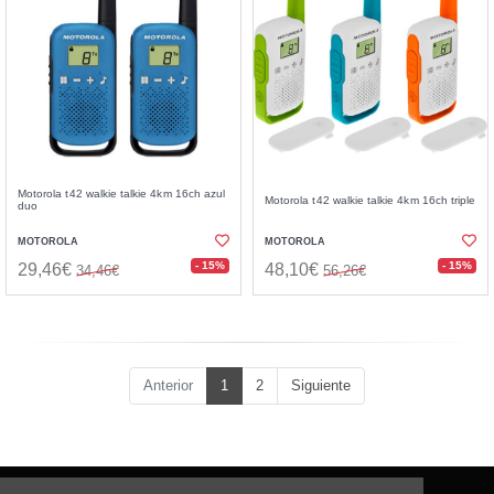
Motorola t42 walkie talkie 4km 16ch azul
Motorola t42 walkie talkie 4km 16ch triple
duo
MOTOROLA
MOTOROLA
- 15%
- 15%
29,46€
48,10€
34,46€
56,26€
Anterior
1
2
Siguiente