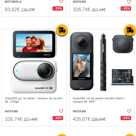
MOTOROLA
INSTA360
- 29%
- 29%
93,02€
326,74€
130,23€
457,44€
Insta360 go 3s white / cámara de acción
Insta360 x4 air starter bundle black /
4k, 128gb
cámara 8k 360º
INSTA360
INSTA360
- 29%
- 29%
326,74€
426,07€
457,44€
596,50€