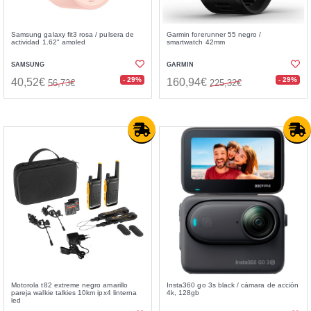
Samsung galaxy fit3 rosa / pulsera de
Garmin forerunner 55 negro /
actividad 1.62" amoled
smartwatch 42mm
SAMSUNG
GARMIN
- 29%
- 29%
40,52€
160,94€
56,73€
225,32€
Motorola t82 extreme negro amarillo
Insta360 go 3s black / cámara de acción
pareja walkie talkies 10km ipx4 linterna
4k, 128gb
led