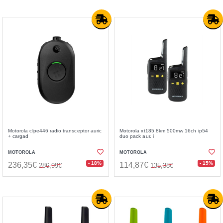
Motorola clpe446 radio transceptor auric
Motorola xt185 8km 500mw 16ch ip54
+ cargad
duo pack aur. i
MOTOROLA
MOTOROLA
- 18%
- 15%
236,35€
114,87€
286,99€
135,38€