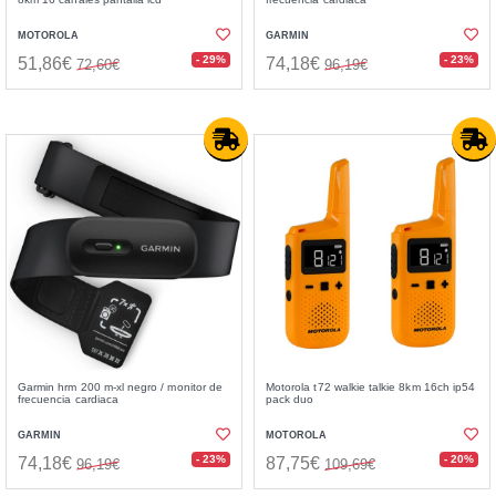
MOTOROLA
GARMIN
- 29%
- 23%
51,86€
74,18€
72,60€
96,19€
Garmin hrm 200 m-xl negro / monitor de
Motorola t72 walkie talkie 8km 16ch ip54
frecuencia cardiaca
pack duo
GARMIN
MOTOROLA
- 23%
- 20%
74,18€
87,75€
96,19€
109,69€