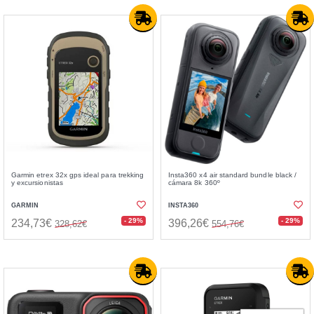
Garmin etrex 32x gps ideal para trekking
Insta360 x4 air standard bundle black /
y excursionistas
cámara 8k 360º
GARMIN
INSTA360
- 29%
- 29%
234,73€
396,26€
328,62€
554,76€