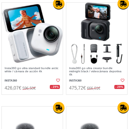
Insta360 go ultra standard bundle arctic
Insta360 go ultra creator bundle
white / cámara de acción 4k
midnight black / videocámara deportiva
4k
INSTA360
INSTA360
- 29%
- 29%
426,07€
475,72€
596,50€
666,01€