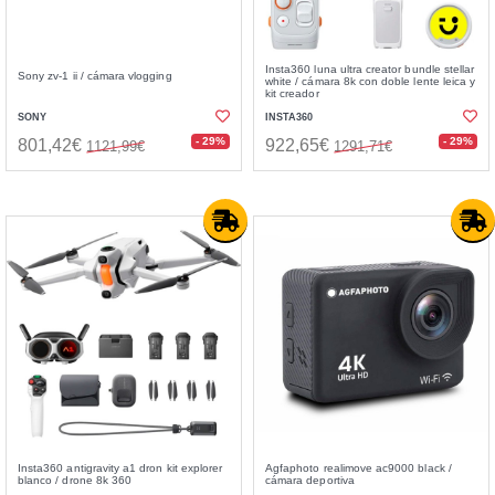
Insta360 luna ultra creator bundle stellar
Sony zv-1 ii / cámara vlogging
white / cámara 8k con doble lente leica y
kit creador
SONY
INSTA360
- 29%
- 29%
801,42€
922,65€
1121,99€
1291,71€
Insta360 antigravity a1 dron kit explorer
Agfaphoto realimove ac9000 black /
blanco / drone 8k 360
cámara deportiva