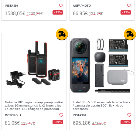
INSTA360
AGFAPHOTO
- 29%
- 29%
1588,05€
86,95€
2223,27€
121,73€
Motorola t82 negro naranja pareja walkie
Insta360 x5 360 essentials bundle black
talkies 10km resistencia ipx2 linterna led
/ cámara de acción 360° 8k + kit de
16 canales 121 códigos de privacidad
accesorios
MOTOROLA
INSTA360
- 29%
- 29%
81,05€
695,18€
113,47€
973,25€