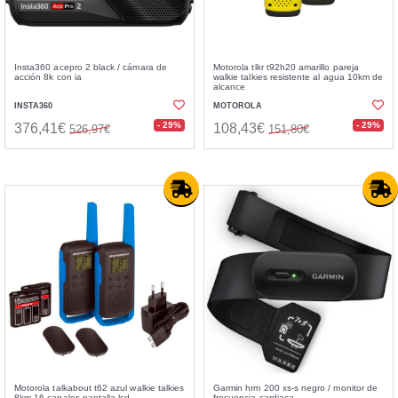
Insta360 acepro 2 black / cámara de
Motorola tlkr t92h20 amarillo pareja
acción 8k con ia
walkie talkies resistente al agua 10km de
alcance
INSTA360
MOTOROLA
- 29%
- 29%
376,41€
108,43€
526,97€
151,80€
Motorola talkabout t62 azul walkie talkies
Garmin hrm 200 xs-s negro / monitor de
8km 16 canales pantalla lcd
frecuencia cardiaca