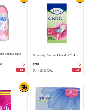
timo gel uso diario
Tena Lady Discreet Ultra Mini 28 Uds
OL
TENA
2,55€
- 55%
- 54%
5,59€