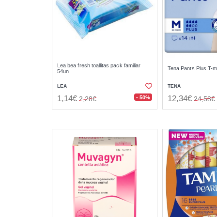
Lea bea fresh toallitas pack familiar
Tena Pants Plus T-
54un
LEA
TENA
1,14€
12,34€
- 50%
2,28€
24,58€