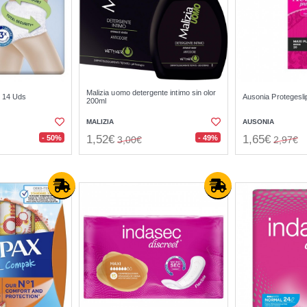
Malizia uomo detergente intimo sin olor
m 14 Uds
Ausonia Protegesli
200ml
MALIZIA
AUSONIA
1,52€
1,65€
- 50%
- 49%
3,00€
2,97€