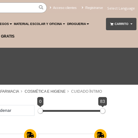
Acceso clientes
Registrarse
Powered by
Translate
UEGOS
MATERIAL ESCOLAR Y OFICINA
DROGUERIA
CARRITO
 GRATIS
FARMACIA
COSMÉTICA E HIGIENE
CUIDADO ÍNTIMO
0
83
denar