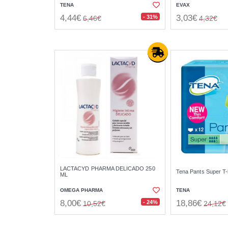
TENA
EVAX
4,44€
3,03€
- 31%
6,46€
4,32€
LACTACYD PHARMA DELICADO 250
Tena Pants Super T-
ML
OMEGA PHARMA
TENA
8,00€
18,86€
- 24%
10,52€
24,12€