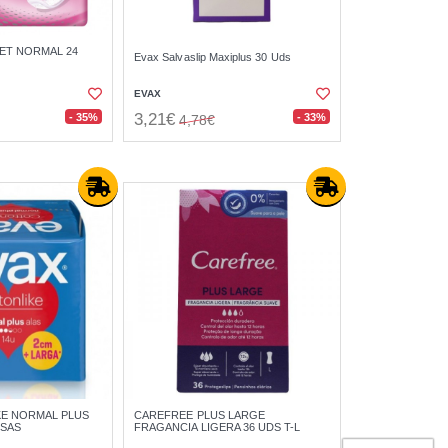
ET NORMAL 24
Evax Salvaslip Maxiplus 30 Uds
EVAX
3,21€
- 35%
- 33%
4,78€
KE NORMAL PLUS
CAREFREE PLUS LARGE
ESAS
FRAGANCIA LIGERA 36 UDS T-L