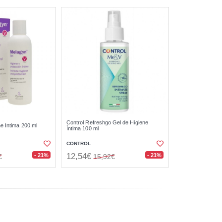
Control Refreshgo Gel de Higiene
e Intima 200 ml
Íntima 100 ml
CONTROL
12,54€
- 21%
- 21%
€
15,92€