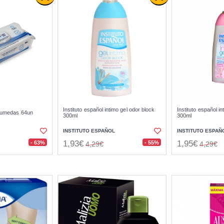
Instituto español intimo gel odor block
Instituto español in
 humedas 64un
300ml
300ml
INSTITUTO ESPAÑOL
INSTITUTO ESPAÑ
1,93€
1,95€
- 63%
- 55%
4,29€
4,29€