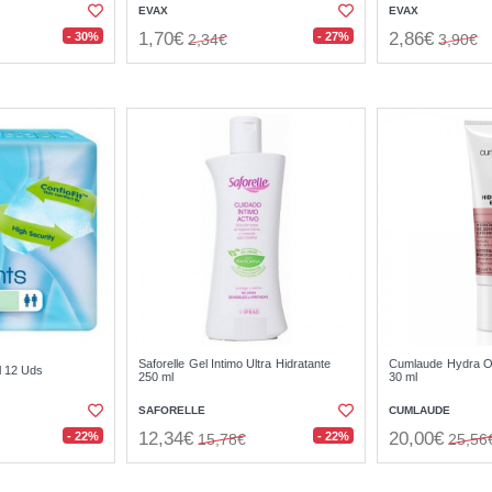
EVAX
EVAX
1,70€
2,86€
- 30%
- 27%
2,34€
3,90€
Saforelle Gel Intimo Ultra Hidratante
Cumlaude Hydra Oil
l 12 Uds
250 ml
30 ml
SAFORELLE
CUMLAUDE
12,34€
20,00€
- 22%
- 22%
15,78€
25,56