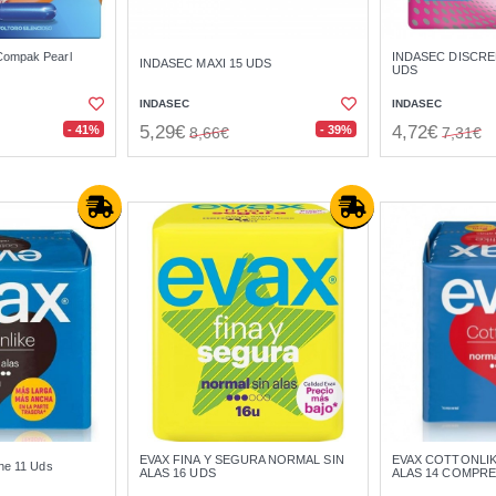
ompak Pearl
INDASEC DISCRE
INDASEC MAXI 15 UDS
UDS
INDASEC
INDASEC
5,29€
4,72€
- 41%
- 39%
8,66€
7,31€
EVAX FINA Y SEGURA NORMAL SIN
EVAX COTTONLI
he 11 Uds
ALAS 16 UDS
ALAS 14 COMPR