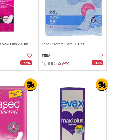
p Maxi Plus 20 Uds
Tena Discreet Extra 20 Uds
TENA
5,69€
- 44%
- 43%
10,07€