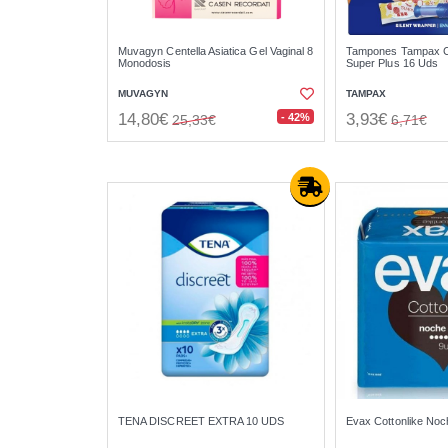
Muvagyn Centella Asiatica Gel Vaginal 8
Tampones Tampax C
Monodosis
Super Plus 16 Uds
MUVAGYN
TAMPAX
14,80€
3,93€
- 42%
25,33€
6,71€
TENA DISCREET EXTRA 10 UDS
Evax Cottonlike Noc