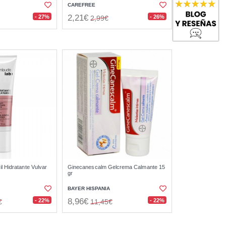
CAREFREE
2,21€
- 27%
- 26%
2,99€
 Hidratante Vulvar
Ginecanescalm Gelcrema Calmante 15
gr
BAYER HISPANIA
8,96€
- 22%
- 22%
€
11,45€