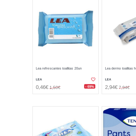
Lea refrescantes toallitas 20un
Lea dermo toallitas
LEA
LEA
0,46€
2,94€
- 69%
1,50€
7,94€