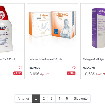
ma 2 X 250 ml
Indasec Men Normal 10 Uds
Melagyn Gel Higien
INDASEC
MELAGYN
3,69€
10,53€
- 22%
- 21%
4,70€
13,37
Anterior
1
2
3
4
5
Siguiente