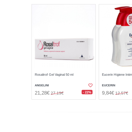
Rosaltrof Gel Vaginal 50 ml
Eucerin Higiene Inti
ANGELINI
EUCERIN
21,28€
9,84€
- 22%
27,19€
12,57€