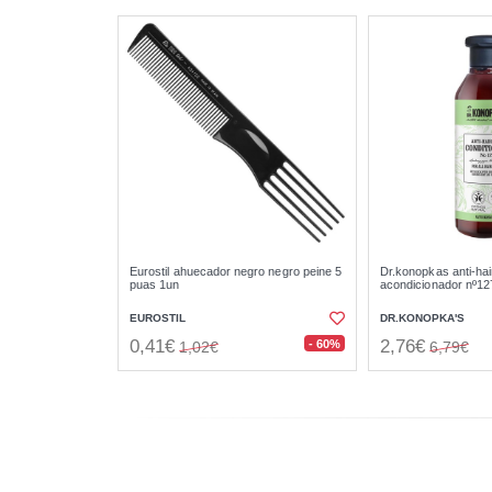
Eurostil ahuecador negro negro peine 5
Dr.konopkas anti-hai
puas 1un
acondicionador nº12
EUROSTIL
DR.KONOPKA'S
0,41€
2,76€
- 60%
1,02€
6,79€