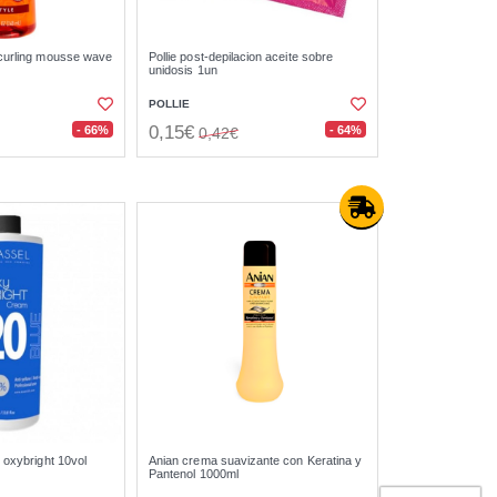
 curling mousse wave
Pollie post-depilacion aceite sobre
unidosis 1un
POLLIE
0,15€
- 66%
- 64%
0,42€
 oxybright 10vol
Anian crema suavizante con Keratina y
Pantenol 1000ml