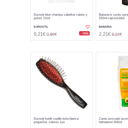
Eurostil blue champu cabellos rubios y
Babaria b surby spr
grises 10ml
250ml vaporizador
EUROSTIL
BABARIA
0,21€
2,21€
- 74%
0,80€
8,32€
Eurostil fuelle cepillo bola blanca
Cantu avocado acon
pequeños colores 1un
hidratante 400ml