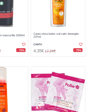
Cantu shea butter coil calm detangler
re mascarilla 1000ml
237ml
CANTU
4,35€
- 75%
- 75%
€
17,24€