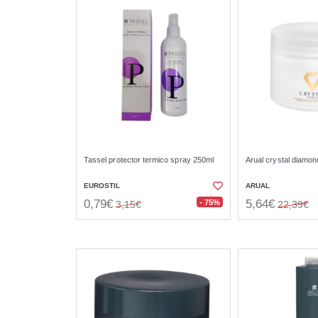
Tassel protector termico spray 250ml
Arual crystal diamon
EUROSTIL
ARUAL
0,79€
5,64€
- 75%
3,15€
22,39€