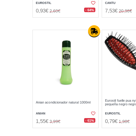
EUROSTIL
CANTU
0,93€
7,53€
- 64%
2,60€
20,98€
Eurostil fuelle pua ny
Anian acondicionador natural 1000ml
pequeña negro negr
ANIAN
EUROSTIL
1,55€
0,79€
- 61%
3,99€
1,98€