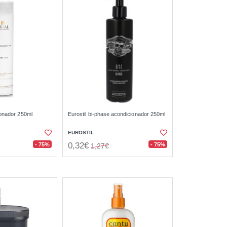
ionador 250ml
Eurostil bi-phase acondicionador 250ml
EUROSTIL
0,32€
- 75%
- 75%
1,27€