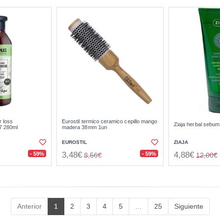
r loss
Eurostil termico ceramico cepillo mango
Ziaja herbal sebu
7 280ml
madera 38mm 1un
EUROSTIL
ZIAJA
3,48€
4,88€
- 59%
- 59%
8,56€
12,00€
Anterior
1
2
3
4
5
…
25
Siguiente