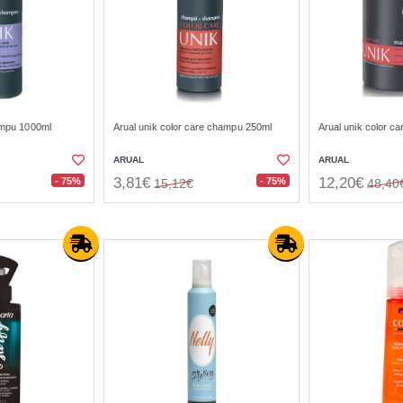
hampu 1000ml
Arual unik color care champu 250ml
Arual unik color ca
ARUAL
ARUAL
3,81€
12,20€
- 75%
- 75%
15,12€
48,40