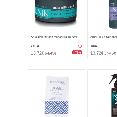
Arual unik hi-tech mascarilla 1000ml
Arual unik silver c
ARUAL
ARUAL
13,72€
13,72€
- 75%
54,45€
54,45€