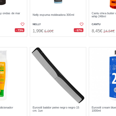
ay ondas de mar
Cantu shea butter
Nelly espuma moldeadora 300ml
whip 248ml
NELLY
CANTU
1,99€
8,45€
- 73%
- 67%
6,00€
24,54€
dicionador
Eurostil batidor peine negro negro 15
Eurostil cream blue
cm. 1un
1000ml