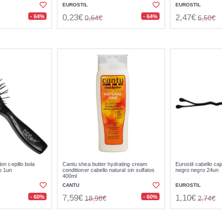
EUROSTIL
EUROSTIL
0,23€
2,47€
- 64%
- 64%
0,64€
6,50€
lon cepillo bola
Cantu shea butter hydrating cream
Eurostil cabello ca
o 1un
conditioner cabello natural sin sulfatos
negro negro 24un
400ml
CANTU
EUROSTIL
7,59€
1,10€
- 60%
- 60%
18,98€
2,74€