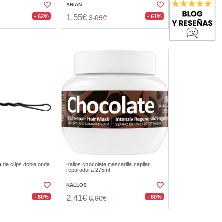
ANIAN
1,55€
- 62%
- 61%
3,99€
ja de clips doble onda
Kallos chocolate mascarilla capilar
reparadora 275ml
KALLOS
2,41€
- 60%
- 60%
6,00€