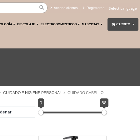
Acceso clientes
Registrarse
Powered by
Translate
OLOGÍA
BRICOLAJE
ELECTRODOMESTICOS
MASCOTAS
CARRITO
CUIDADO E HIGIENE PERSONAL
CUIDADO CABELLO
0
88
denar