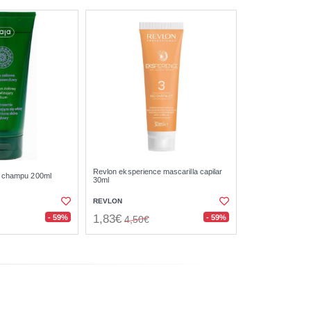
Revlon eksperience mascarilla capilar
m champu 200ml
30ml
REVLON
1,83€
- 59%
- 59%
4,50€