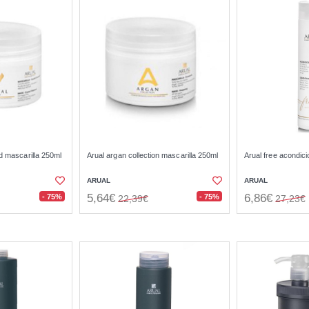
d mascarilla 250ml
Arual argan collection mascarilla 250ml
Arual free acondic
ARUAL
ARUAL
5,64€
6,86€
- 75%
- 75%
22,39€
27,23€