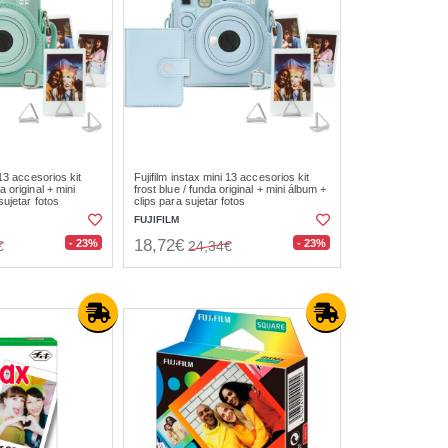
 13 accesorios kit
Fujifilm instax mini 13 accesorios kit
 original + mini
frost blue / funda original + mini álbum +
sujetar fotos
clips para sujetar fotos
FUJIFILM
18,72€
- 23%
- 23%
€
24,34€