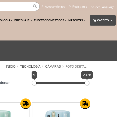
Acceso clientes
Registrarse
Powered by
Translate
OLOGÍA
BRICOLAJE
ELECTRODOMESTICOS
MASCOTAS
CARRITO
INICIO
TECNOLOGÍA
CÁMARAS
FOTO DIGITAL
9
2378
denar