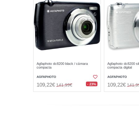
Agfaphoto dc8200 black / cámara
Agfaphoto dc8200 si
compacta
compacta digital
AGFAPHOTO
AGFAPHOTO
109,22€
109,22€
- 23%
141,99€
141,9