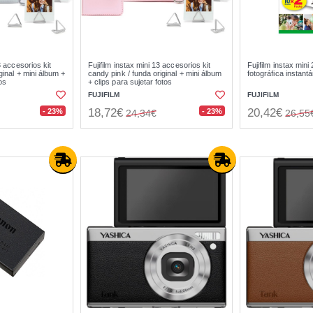
3 accesorios kit
Fujifilm instax mini 13 accesorios kit
Fujifilm instax mini
iginal + mini álbum +
candy pink / funda original + mini álbum
fotográfica instant
tos
+ clips para sujetar fotos
FUJIFILM
FUJIFILM
18,72€
20,42€
- 23%
- 23%
24,34€
26,55