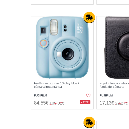
Fujifilm instax mini 13 clay blue /
Fujifilm funda instax 
cámara instantánea
funda de cámara
FUJIFILM
FUJIFILM
84,55€
17,13€
- 23%
109,92€
22,27€