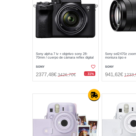
Sony alpha 7 iv + objetivo sony 28-
Sony sel2470z zoo
70mm / cuerpo de cámara reflex digital
montura tipo e
SONY
SONY
2377,48€
941,62€
- 31%
3426,70€
1233,