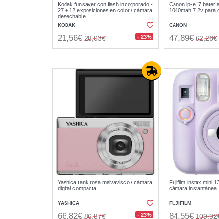
Kodak funsaver con flash incorporado -
Canon lp-e17 baterí
27 + 12 exposiciones en color / cámara
1040mah 7.2v para 
desechable
KODAK
CANON
21,56€
47,89€
- 23%
28,03€
62,26€
Yashica tank rosa malvavisco / cámara
Fujifilm instax mini 13
digital compacta
cámara instantánea
YASHICA
FUJIFILM
66,82€
84,55€
- 23%
86,87€
109,92