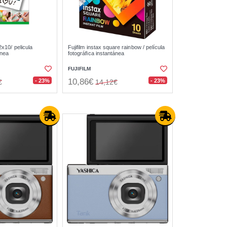
 2x10/ pelicula
Fujifilm instax square rainbow / película
ánea
fotográfica instantánea
FUJIFILM
10,86€
- 23%
- 23%
€
14,12€