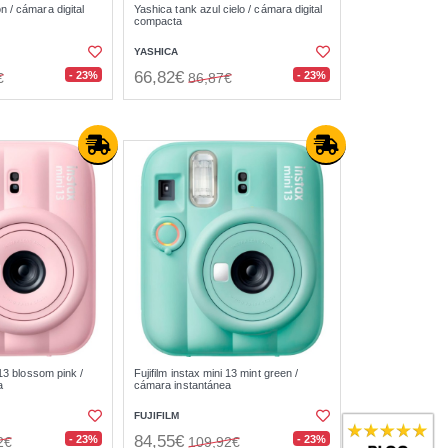
 / cámara digital
Yashica tank azul cielo / cámara digital
compacta
YASHICA
66,82€
- 23%
- 23%
€
86,87€
 13 blossom pink /
Fujifilm instax mini 13 mint green /
a
cámara instantánea
FUJIFILM
84,55€
- 23%
- 23%
2€
109,92€