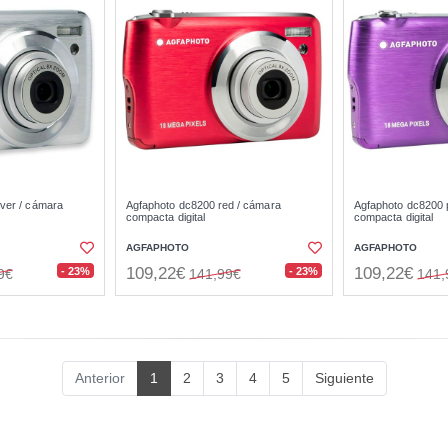
lver / cámara
Agfaphoto dc8200 red / cámara
Agfaphoto dc8200 
compacta digital
compacta digital
AGFAPHOTO
AGFAPHOTO
109,22€
109,22€
- 23%
- 23%
9€
141,99€
141,
Anterior
1
2
3
4
5
Siguiente