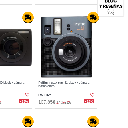
00 black / cámara
Fujifilm instax mini 41 black / cámara
instantánea
FUJIFILM
107,85€
- 23%
- 23%
€
140,21€