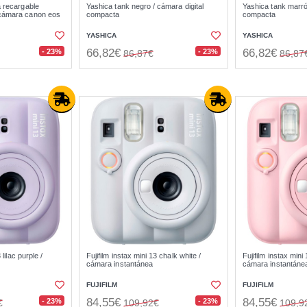
a recargable
Yashica tank negro / cámara digital
Yashica tank marrón
cámara canon eos
compacta
compacta
YASHICA
YASHICA
66,82€
66,82€
- 23%
- 23%
86,87€
86,87
 lilac purple /
Fujifilm instax mini 13 chalk white /
Fujifilm instax mini
cámara instantánea
cámara instantáne
FUJIFILM
FUJIFILM
84,55€
84,55€
- 23%
- 23%
€
109,92€
109,9