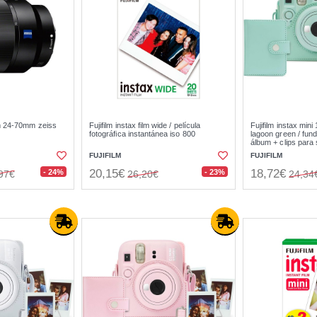
m 24-70mm zeiss
Fujifilm instax film wide / película
Fujifilm instax mini
fotográfica instantánea iso 800
lagoon green / funda
álbum + clips para 
FUJIFILM
FUJIFILM
20,15€
18,72€
- 24%
- 23%
97€
26,20€
24,34