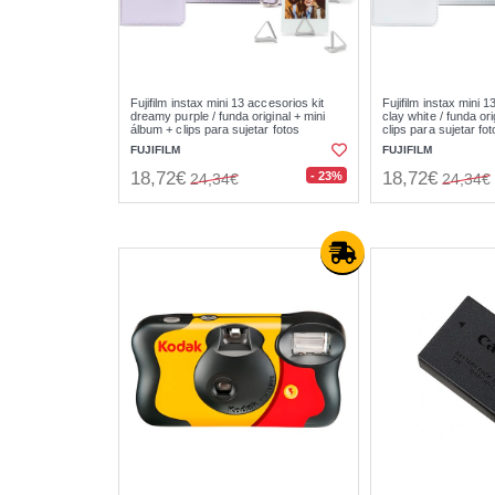
Fujifilm instax mini 13 accesorios kit
Fujifilm instax mini 1
dreamy purple / funda original + mini
clay white / funda or
álbum + clips para sujetar fotos
clips para sujetar fo
FUJIFILM
FUJIFILM
18,72€
18,72€
- 23%
24,34€
24,34€