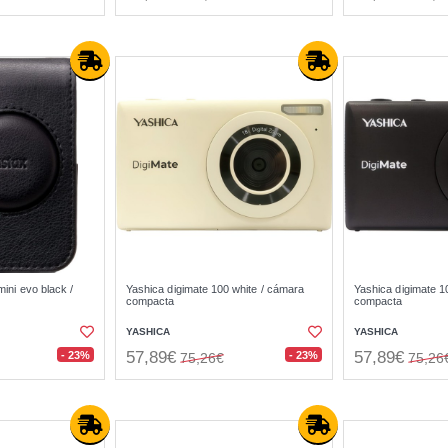
mini evo black /
Yashica digimate 100 white / cámara
Yashica digimate 1
compacta
compacta
YASHICA
YASHICA
57,89€
57,89€
- 23%
- 23%
75,26€
75,26