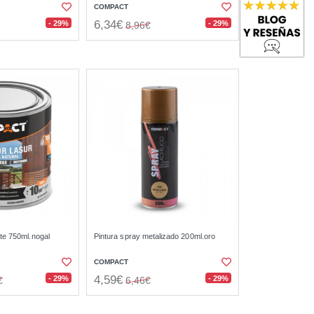
COMPACT
6,34€
- 29%
- 29%
8,96€
te 750ml.nogal
Pintura spray metalizado 200ml.oro
COMPACT
4,59€
- 29%
- 29%
€
6,46€