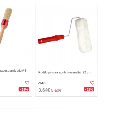
ader.barnizad.nº 6
Rodillo pintura acrilico esmaltar 22 cm
ALFA
3,64€
- 29%
- 29%
5,10€