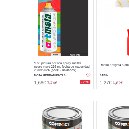
S.of. pintura acrílica spray ral9005
Rodillo antigota 5 cm
negro mate 216 ml, fecha de caducidad
20/09/2026 (pack 2 unidades)
MOTA HERRAMIENTAS
STEIN
1,66€
1,27€
- 79%
7,74€
1,82€