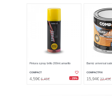
Pintura spray brillo 200ml.amarillo
Barniz universal sati
COMPACT
COMPACTFIX
4,59€
15,94€
- 29%
6,46€
22,43€