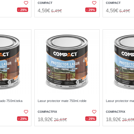
COMPACT
COMPACT
4,59€
4,59€
- 29%
- 29%
6,49€
6,49€
nado 750ml.teka
Lasur protector mate 750ml.roble
Lasur protector ma
COMPACTFIX
COMPACTFIX
18,92€
18,92€
- 29%
- 29%
26,63€
26,63