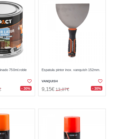
tinado 750ml.roble
Espatula pintor inox. vanquish 152mm.
VANQUISH
9,15€
- 30%
- 30%
€
13,07€