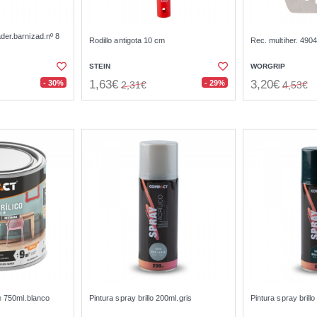
er.barnizad.nº 8
Rodillo antigota 10 cm
Rec. multiher. 490
STEIN
WORGRIP
1,63€
3,20€
- 30%
- 29%
2,31€
4,53€
e 750ml.blanco
Pintura spray brillo 200ml.gris
Pintura spray brill