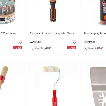
e 750ml.negro
Espatula pintor inox. vanquish 100mm.
Pintura spray fluo
VANQUISH
COMPACT
7,34€
6,34€
- 30%
- 30%
10,48€
9,05€