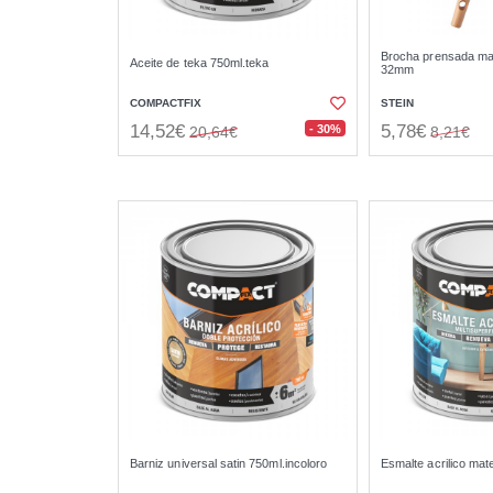
Brocha prensada mad
Aceite de teka 750ml.teka
32mm
COMPACTFIX
STEIN
14,52€
5,78€
- 30%
20,64€
8,21€
Barniz universal satin 750ml.incoloro
Esmalte acrilico mat