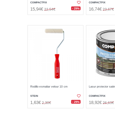
COMPACTFIX
COMPACTFIX
15,94€
16,74€
- 29%
22,54€
23,67€
Rodillo esmaltar velour 10 cm
Lasur protector sati
STEIN
COMPACTFIX
1,63€
18,92€
- 29%
2,30€
26,63€