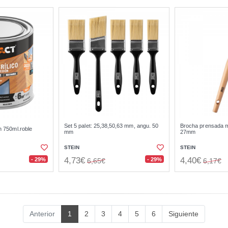
Set 5 palet: 25,38,50,63 mm, angu. 50
Brocha prensada m
n 750ml.roble
mm
27mm
STEIN
STEIN
4,73€
4,40€
- 29%
- 29%
6,65€
6,17€
Anterior
1
2
3
4
5
6
Siguiente