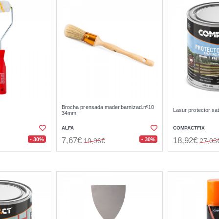
Brocha prensada mader.barnizad.nº10
Lasur protector sa
34mm
ALFA
COMPACTFIX
7,67€
18,92€
- 30%
- 30%
10,96€
27,03