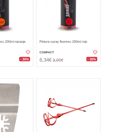
resc.200ml.naranja
Pintura spray fluoresc.200ml.rojo
COMPACT
6,34€
- 30%
- 30%
9,05€