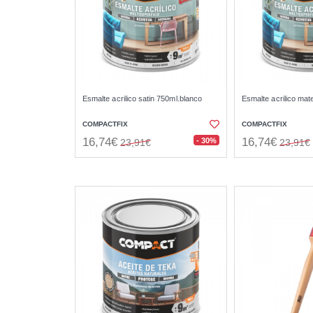
Esmalte acrilico satin 750ml.blanco
Esmalte acrilico mat
COMPACTFIX
COMPACTFIX
16,74€
16,74€
- 30%
23,91€
23,91€