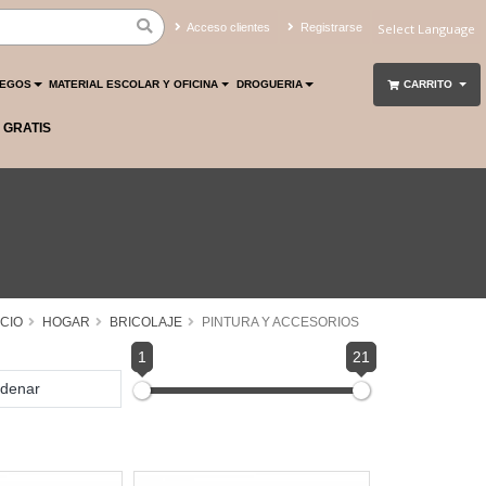
Acceso clientes
Registrarse
Powered by
Translate
UEGOS
MATERIAL ESCOLAR Y OFICINA
DROGUERIA
CARRITO
 GRATIS
ICIO
HOGAR
BRICOLAJE
PINTURA Y ACCESORIOS
1
21
denar