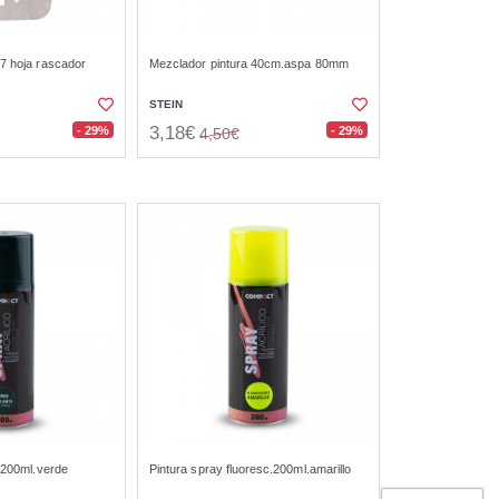
47 hoja rascador
Mezclador pintura 40cm.aspa 80mm
STEIN
3,18€
- 29%
- 29%
4,50€
o 200ml.verde
Pintura spray fluoresc.200ml.amarillo