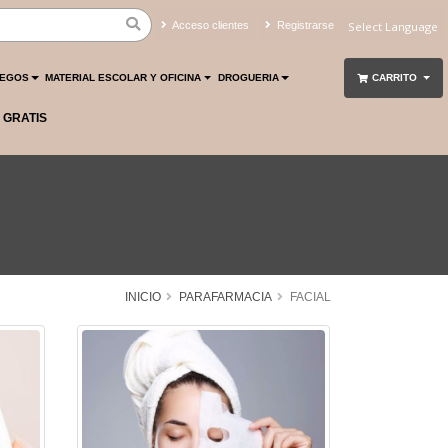
Acceso clientes
Registrarse
Powered by
Translate
UEGOS
MATERIAL ESCOLAR Y OFICINA
DROGUERIA
CARRITO
 GRATIS
INICIO
PARAFARMACIA
FACIAL