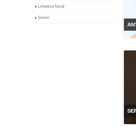
Limpieza facial
Serum
AN
SE