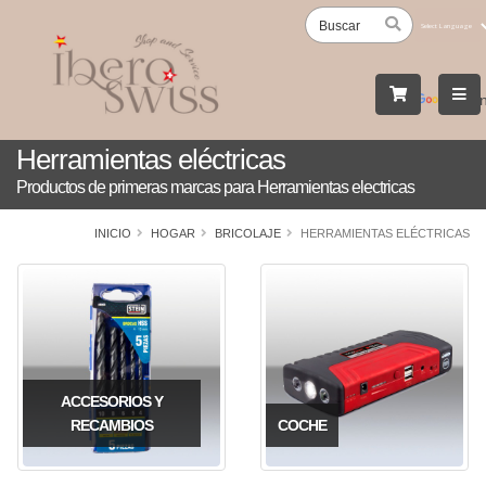
Powered
by
Tran
Herramientas eléctricas
Productos de primeras marcas para Herramientas electricas
INICIO
HOGAR
BRICOLAJE
HERRAMIENTAS ELÉCTRICAS
ACCESORIOS Y
RECAMBIOS
COCHE