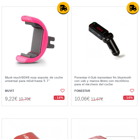
Muvit muchl0049 rosa soporte de coche
Fonestar tl-3ub transmisor fm bluetooth
universal para móvil hasta 5.7''
con usb y manos libres con micrófono
para el mechero del coche
MUVIT
FONESTAR
- 14%
- 14%
9,22€
10,06€
10,70€
11,67€