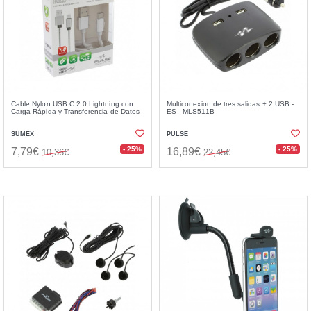
Cable Nylon USB C 2.0 Lightning con
Multiconexion de tres salidas + 2 USB -
Carga Rápida y Transferencia de Datos
ES - MLS511B
SUMEX
PULSE
- 25%
- 25%
7,79€
16,89€
10,36€
22,45€