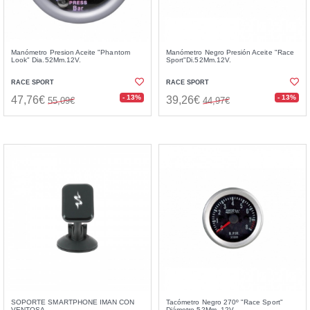
Manómetro Presion Aceite "Phantom
Manómetro Negro Presión Aceite "Race
Look" Dia.52Mm.12V.
Sport"Di.52Mm.12V.
RACE SPORT
RACE SPORT
- 13%
- 13%
47,76€
39,26€
55,09€
44,97€
SOPORTE SMARTPHONE IMAN CON
Tacómetro Negro 270º "Race Sport"
VENTOSA
Diámetro 52Mm. 12V.