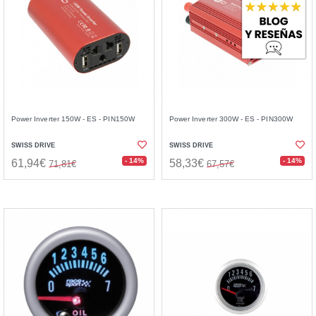
Power Inverter 150W - ES - PIN150W
Power Inverter 300W - ES - PIN300W
SWISS DRIVE
SWISS DRIVE
- 14%
- 14%
61,94€
58,33€
71,81€
67,57€