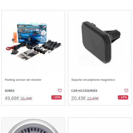
Parking sensor sin monitor
Soporte smartphone magnetico
SUMEX
CAR+ACCESORIES
- 10%
- 10%
49,68€
20,43€
55,34€
22,65€