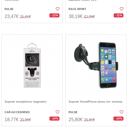
PULSE
RACE SPORT
- 12%
- 11%
23,47€
38,19€
26,61€
43,09€
Soporte smartphone magnetico
Soporte SmartPhone pinza con ventosa
CAR+ACCESORIES
PULSE
- 10%
- 10%
18,77€
25,80€
20,96€
28,81€