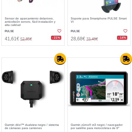
Sensor de aparcamiento delantero,
Soporte para Smartphone PULSE Smart
anticolisión sonoro, fácil instalación y
VI
alta calidad
PULSE
PULSE
- 21%
- 14%
41,61€
28,68€
52,85€
33,48€
Garmin dēzl™ dualview negro / sistema
Garmin zūmo® xt3 negro / navegador
de cámaras para camiones
por satélite para motocicletas de 6″