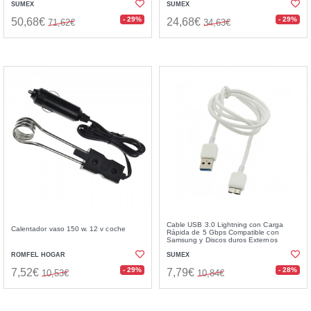
SUMEX
SUMEX
- 29%
- 29%
50,68€
24,68€
71,62€
34,63€
Cable USB 3.0 Lightning con Carga
Calentador vaso 150 w. 12 v coche
Rápida de 5 Gbps Compatible con
Samsung y Discos duros Externos
ROMFEL HOGAR
SUMEX
- 29%
- 28%
7,52€
7,79€
10,53€
10,84€