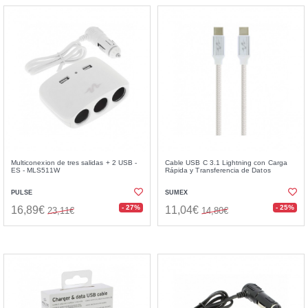
Multiconexion de tres salidas + 2 USB -
Cable USB C 3.1 Lightning con Carga
ES - MLS511W
Rápida y Transferencia de Datos
PULSE
SUMEX
- 27%
- 25%
16,89€
11,04€
23,11€
14,80€