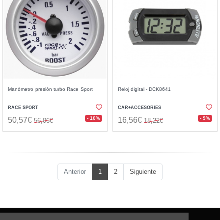
Manómetro presión turbo Race Sport
Reloj digital - DCK8641
RACE SPORT
CAR+ACCESORIES
- 10%
- 9%
50,57€
16,56€
56,06€
18,22€
Anterior
1
2
Siguiente