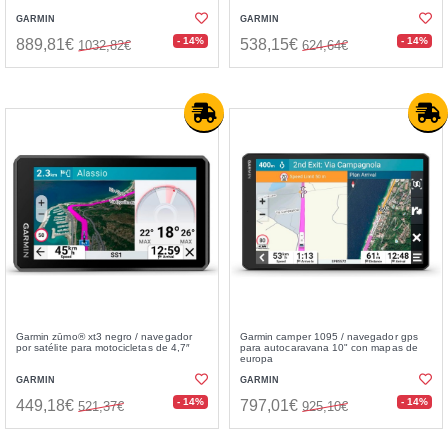
GARMIN
GARMIN
- 14%
- 14%
889,81€
538,15€
1032,82€
624,64€
Garmin zūmo® xt3 negro / navegador
Garmin camper 1095 / navegador gps
por satélite para motocicletas de 4,7″
para autocaravana 10" con mapas de
europa
GARMIN
GARMIN
- 14%
- 14%
449,18€
797,01€
521,37€
925,10€