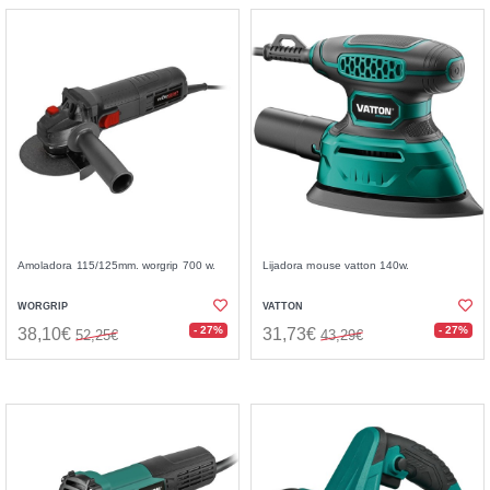
Amoladora 115/125mm. worgrip 700 w.
Lijadora mouse vatton 140w.
WORGRIP
VATTON
- 27%
- 27%
38,10€
31,73€
52,25€
43,29€