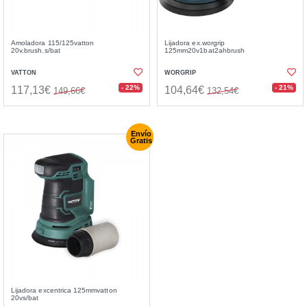
Amoladora 115/125vatton
Lijadora ex.worgrip
20v.brush.s/bat
125mm20v1bat2ahbrush
VATTON
WORGRIP
- 22%
- 21%
117,13€
104,64€
149,66€
132,54€
Envío
Gratis
Lijadora excentrica 125mmvatton
20vs/bat