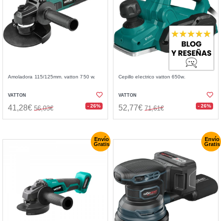
Amoladora 115/125mm. vatton 750 w.
Cepillo electrico vatton 650w.
VATTON
VATTON
- 26%
- 26%
41,28€
52,77€
56,03€
71,61€
Envío
Envío
Gratis
Gratis