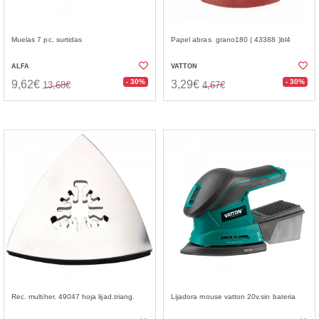
Muelas 7 pc. surtidas
Papel abras. grano180 ( 43388 )bl4
ALFA
VATTON
- 30%
- 30%
9,62€
3,29€
13,68€
4,67€
Rec. multiher. 49047 hoja lijad.triang.
Lijadora mouse vatton 20v.sin bateria