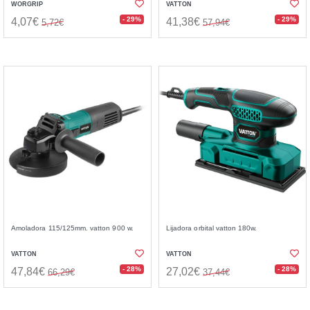
WORGRIP
VATTON
- 29%
- 29%
4,07€
41,38€
5,72€
57,94€
Amoladora 115/125mm. vatton 900 w.
Lijadora orbital vatton 180w.
VATTON
VATTON
- 28%
- 28%
47,84€
27,02€
66,29€
37,44€