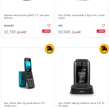
Gigaset móvil senior gl395 2.2" sim grey
Spc 2339n movil stella 3 4g bt fm + dock
titanium
negro
GIGASET
SPC
- 20%
- 19%
32,76€
60,94€
40,94€
75,64€
Spc 2342a titan 4g movil senior 2.4"
Spc 2336n wild 4g telefono movil 2.8" bt
s.help azul
fm negro