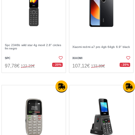
Spc 2346b wild star 4g movil 2.8" circles
Xiaomi redmi a7 pro 4gb 64gb 6.9" black
fm negro
SPC
XIAOMI
- 20%
- 20%
97,78€
107,12€
122,22€
133,89€