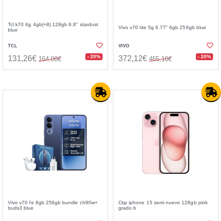
Tcl k70 4g 4gb(+8) 128gb 6.8" stardust
Vivo v70 lite 5g 6.77" 6gb 256gb blue
blue
TCL
VIVO
- 20%
- 20%
131,26€
372,12€
164,08€
465,16€
Vivo v70 fe 8gb 256gb bundle ch90w+
Ckp iphone 15 semi nuevo 128gb pink
buds3 blue
grado b