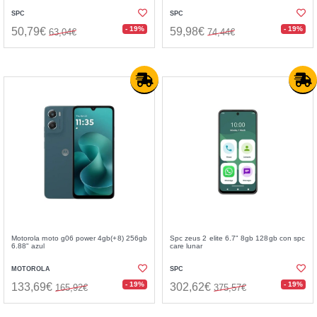
SPC
SPC
- 19%
- 19%
50,79€
59,98€
63,04€
74,44€
Motorola moto g06 power 4gb(+8) 256gb
Spc zeus 2 elite 6.7" 8gb 128gb con spc
6.88" azul
care lunar
MOTOROLA
SPC
- 19%
- 19%
133,69€
302,62€
165,92€
375,57€