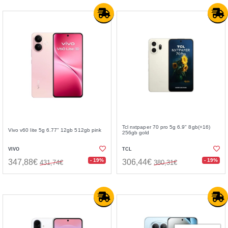
Tcl nxtpaper 70 pro 5g 6.9" 8gb(+16)
Vivo v60 lite 5g 6.77" 12gb 512gb pink
256gb gold
VIVO
TCL
- 19%
- 19%
347,88€
306,44€
431,74€
380,31€