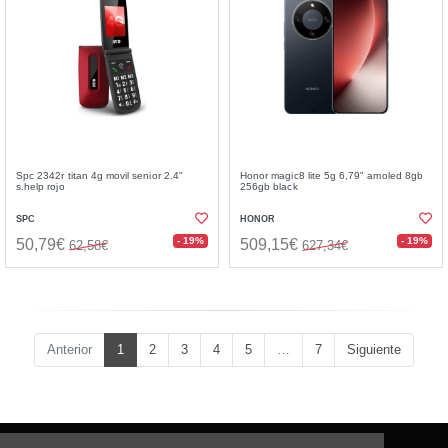
Spc 2342r titan 4g movil senior 2.4"
Honor magic8 lite 5g 6,79" amoled 8gb
s.help rojo
256gb black
SPC
HONOR
- 19%
- 19%
50,79€
509,15€
62,58€
627,34€
Anterior
1
2
3
4
5
…
7
Siguiente