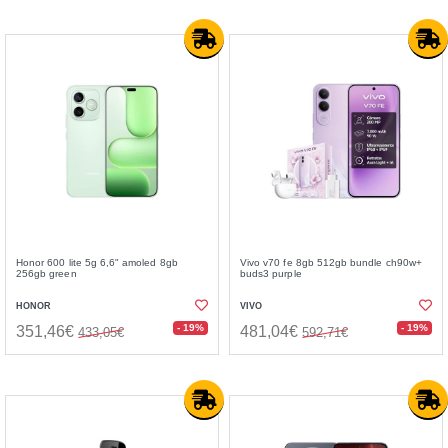
Honor 600 lite 5g 6,6" amoled 8gb
Vivo v70 fe 8gb 512gb bundle ch90w+
256gb green
buds3 purple
HONOR
VIVO
- 19%
- 19%
351,46€
481,04€
433,05€
592,71€