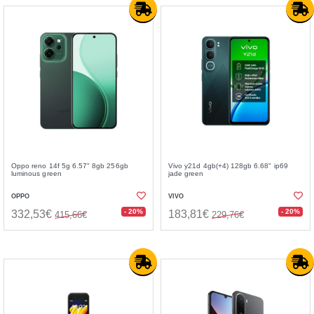
Oppo reno 14f 5g 6.57" 8gb 256gb
Vivo y21d 4gb(+4) 128gb 6.68" ip69
luminous green
jade green
OPPO
VIVO
- 20%
- 20%
332,53€
183,81€
415,66€
229,76€