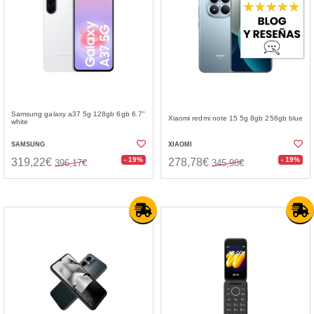
Samsung galaxy a37 5g 128gb 6gb 6.7"
Xiaomi redmi note 15 5g 8gb 256gb blue
white
SAMSUNG
XIAOMI
- 19%
- 19%
319,22€
278,78€
396,17€
345,98€