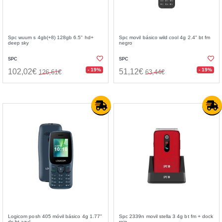
Spc wuum s 4gb(+8) 128gb 6.5" hd+
Spc movil básico wild cool 4g 2.4" bt fm
deep sky
negro
SPC
SPC
- 19%
- 19%
102,02€
51,12€
126,61€
63,44€
Logicom posh 405 móvil básico 4g 1.77"
Spc 2339n movil stella 3 4g bt fm + dock
ds bt azul
rojo