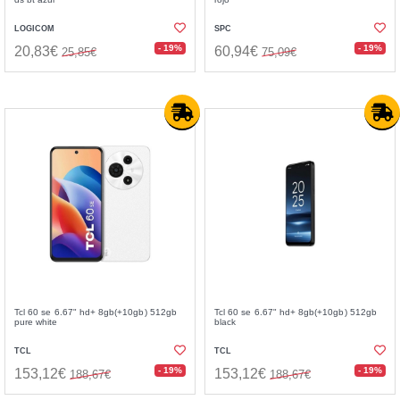
LOGICOM
SPC
- 19%
- 19%
20,83€
60,94€
25,85€
75,09€
Tcl 60 se 6.67" hd+ 8gb(+10gb) 512gb
Tcl 60 se 6.67" hd+ 8gb(+10gb) 512gb
pure white
black
TCL
TCL
- 19%
- 19%
153,12€
153,12€
188,67€
188,67€