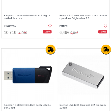
Kingston datatraveler exodia m 128gb /
Emtec c410 color mix verde transparente
unidad flash usb
/ pendrive 64gb usb-a 2.0
KINGSTON
EMTEC
- 29%
- 29%
10,71€
6,46€
14,99€
9,04€
Kingston datatraveler dtxm 64gb usb 3.2
Intenso 3534491 lápiz usb 3.2 premium
gen1 azul
128gb