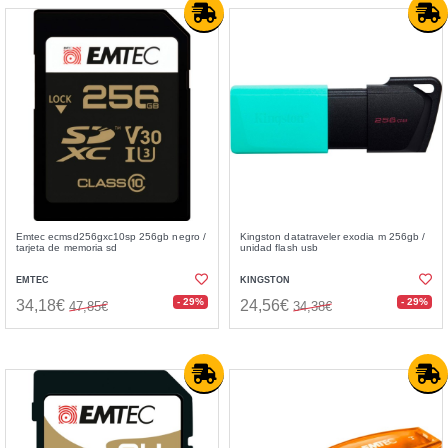
Emtec ecmsd256gxc10sp 256gb negro /
Kingston datatraveler exodia m 256gb /
tarjeta de memoria sd
unidad flash usb
EMTEC
KINGSTON
- 29%
- 29%
34,18€
24,56€
47,85€
34,38€