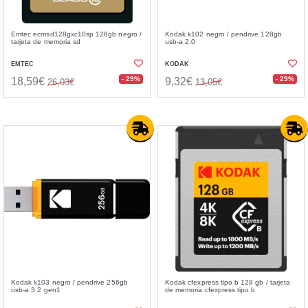
Emtec ecmsd128gxc10sp 128gb negro /
Kodak k102 negro / pendrive 128gb
tarjeta de memoria sd
usb-a 2.0
EMTEC
KODAK
- 29%
- 29%
18,59€
9,32€
26,03€
13,05€
Kodak k103 negro / pendrive 256gb
Kodak cfexpress tipo b 128 gb / tarjeta
usb-a 3.2 gen1
de memoria cfexpress tipo b