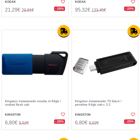
KODAK
KODAK
- 29%
- 29%
21,29€
95,32€
29,81€
133,45€
Kingston datatraveler exodia m 64gb /
Kingston datatraveler 70 black /
unidad flash usb
pendrive 64gb usb-c 3.2
KINGSTON
KINGSTON
- 29%
- 29%
6,80€
6,80€
9,52€
9,52€