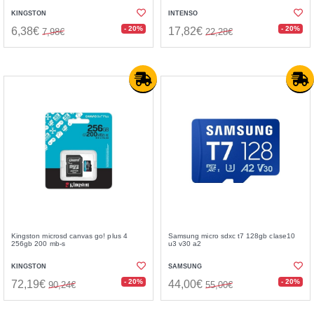
KINGSTON
INTENSO
- 20%
- 20%
6,38€
17,82€
7,98€
22,28€
Kingston microsd canvas go! plus 4
Samsung micro sdxc t7 128gb clase10
256gb 200 mb-s
u3 v30 a2
KINGSTON
SAMSUNG
- 20%
- 20%
72,19€
44,00€
90,24€
55,00€