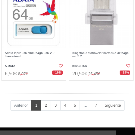
Adata lapiz usb c008 64gb usb 2.0
Kingston datatraveler microduo 3c 64gb
blanco/azul
usb3.2
A-DATA
KINGSTON
- 19%
- 19%
6,50€
20,50€
8,07€
25,45€
Anterior
1
2
3
4
5
…
7
Siguiente