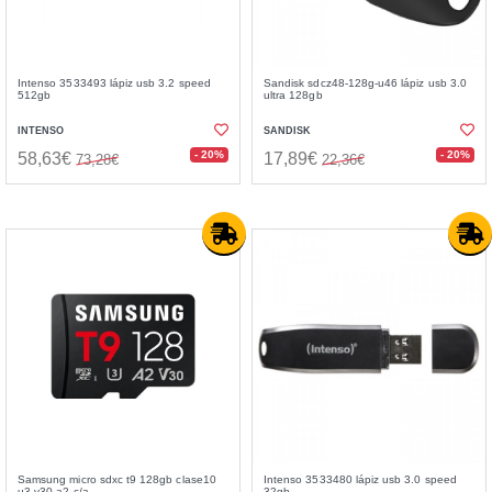
Intenso 3533493 lápiz usb 3.2 speed
Sandisk sdcz48-128g-u46 lápiz usb 3.0
512gb
ultra 128gb
INTENSO
SANDISK
- 20%
- 20%
58,63€
17,89€
73,28€
22,36€
Samsung micro sdxc t9 128gb clase10
Intenso 3533480 lápiz usb 3.0 speed
u3 v30 a2 c/a
32gb