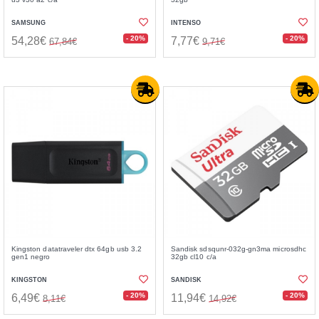
SAMSUNG
INTENSO
- 20%
- 20%
54,28€
7,77€
67,84€
9,71€
Kingston datatraveler dtx 64gb usb 3.2
Sandisk sdsqunr-032g-gn3ma microsdhc
gen1 negro
32gb cl10 c/a
KINGSTON
SANDISK
- 20%
- 20%
6,49€
11,94€
8,11€
14,92€