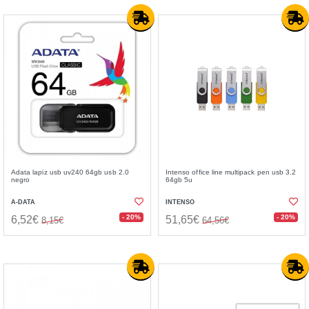
Adata lapiz usb uv240 64gb usb 2.0
Intenso office line multipack pen usb 3.2
negro
64gb 5u
A-DATA
INTENSO
- 20%
- 20%
6,52€
51,65€
8,15€
64,56€