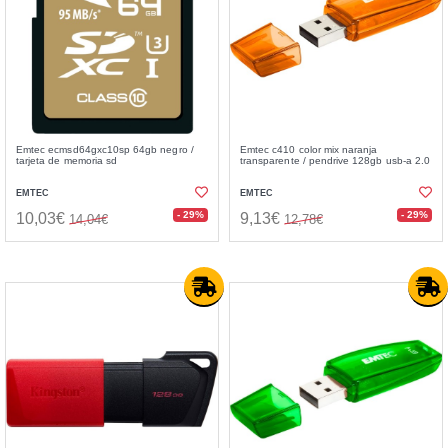
Emtec ecmsd64gxc10sp 64gb negro /
Emtec c410 color mix naranja
tarjeta de memoria sd
transparente / pendrive 128gb usb-a 2.0
EMTEC
EMTEC
- 29%
- 29%
10,03€
9,13€
14,04€
12,78€