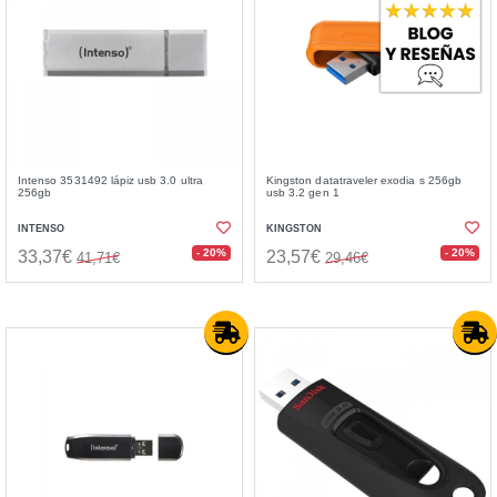
Intenso 3531492 lápiz usb 3.0 ultra
Kingston datatraveler exodia s 256gb
256gb
usb 3.2 gen 1
INTENSO
KINGSTON
- 20%
- 20%
33,37€
23,57€
41,71€
29,46€