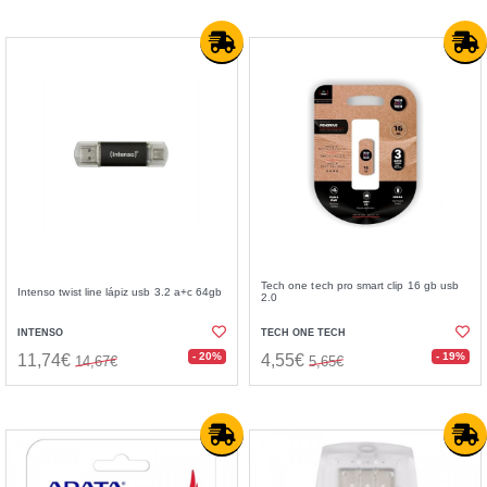
Tech one tech pro smart clip 16 gb usb
Intenso twist line lápiz usb 3.2 a+c 64gb
2.0
INTENSO
TECH ONE TECH
- 20%
- 19%
11,74€
4,55€
14,67€
5,65€