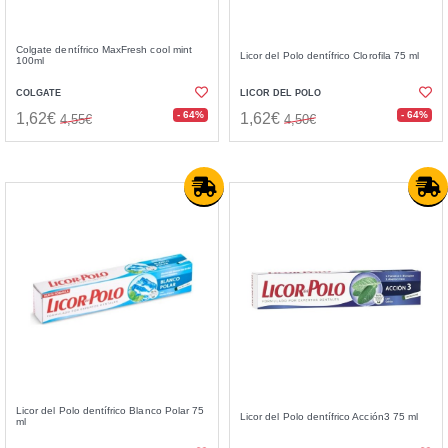
Colgate dentífrico MaxFresh cool mint
Licor del Polo dentífrico Clorofila 75 ml
100ml
COLGATE
LICOR DEL POLO
- 64%
- 64%
1,62€
1,62€
4,55€
4,50€
Licor del Polo dentí­frico Blanco Polar 75
Licor del Polo dentífrico Acción3 75 ml
ml