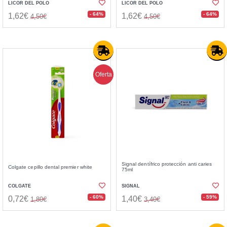
LICOR DEL POLO
LICOR DEL POLO
- 64%
- 64%
1,62€
1,62€
4,50€
4,50€
Oferta
Signal dentífrico protección anti caries
Colgate cepillo dental premier white
75ml
COLGATE
SIGNAL
- 60%
- 59%
0,72€
1,40€
1,80€
3,40€