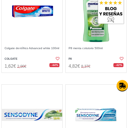
Colgate dentífrico Advanced white 100ml
P8 menta colutorio 500ml
COLGATE
P8
- 44%
- 42%
1,62€
4,82€
2,90€
8,37€