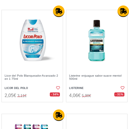
Licor del Polo Blanqueador Avanzado 2
Listerine enjuague sabor suave mentol
en 1 75ml
500ml
LICOR DEL POLO
LISTERINE
- 34%
- 31%
2,05€
4,06€
3,11€
5,90€