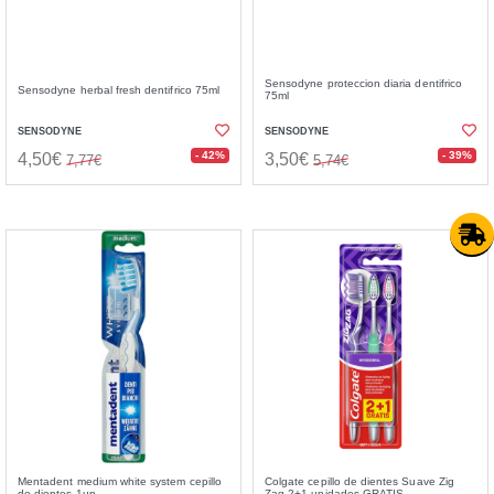
Sensodyne proteccion diaria dentifrico
Sensodyne herbal fresh dentifrico 75ml
75ml
SENSODYNE
SENSODYNE
- 42%
- 39%
4,50€
3,50€
7,77€
5,74€
Mentadent medium white system cepillo
Colgate cepillo de dientes Suave Zig
de dientes 1un
Zag 2+1 unidades GRATIS