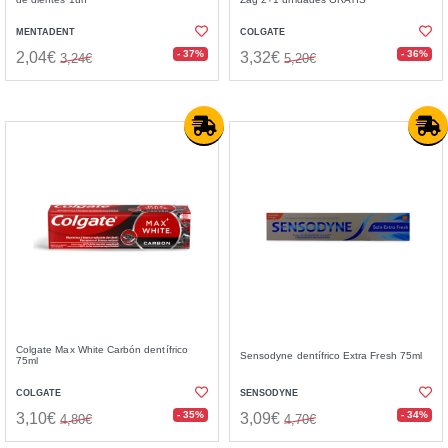
MENTADENT
COLGATE
- 37%
- 36%
2,04€
3,32€
3,24€
5,20€
Colgate Max White Carbón dentífrico
Sensodyne dentífrico Extra Fresh 75ml
75ml
COLGATE
SENSODYNE
- 35%
- 34%
3,10€
3,09€
4,80€
4,70€