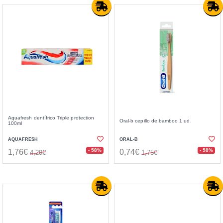
Aquafresh dentífrico Triple protection
Oral-b cepillo de bamboo 1 ud.
100ml
AQUAFRESH
ORAL-B
- 58%
- 58%
1,76€
0,74€
4,20€
1,75€