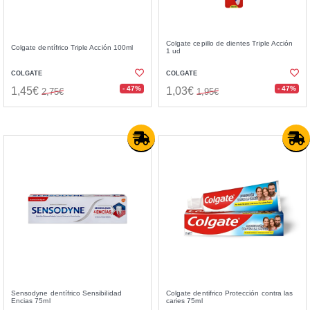
Colgate cepillo de dientes Triple Acción
Colgate dentífrico Triple Acción 100ml
1 ud
COLGATE
COLGATE
- 47%
- 47%
1,45€
1,03€
2,75€
1,95€
Sensodyne dentífrico Sensibilidad
Colgate dentifrico Protección contra las
Encias 75ml
caries 75ml