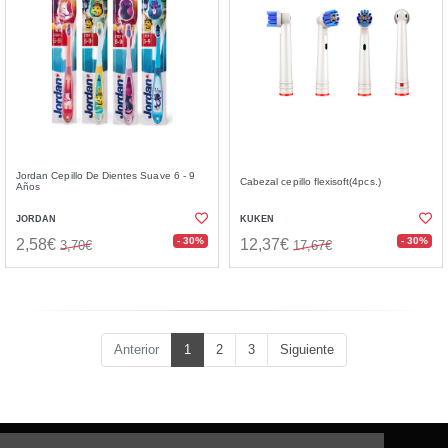
Jordan Cepillo De Dientes Suave 6 - 9
Cabezal cepillo flexisoft(4pcs.)
Años
JORDAN
KUKEN
- 30%
- 30%
2,58€
12,37€
3,70€
17,67€
Anterior
1
2
3
Siguiente