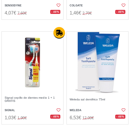
SENSODYNE
COLGATE
- 46%
- 46%
4,07€
1,46€
7,60€
2,70€
Signal cepillo de dientes medio 1 + 1
Weleda sal dentifrico 75ml
GRATIS
SIGNAL
WELEDA
- 46%
- 46%
1,03€
6,53€
1,90€
12,00€