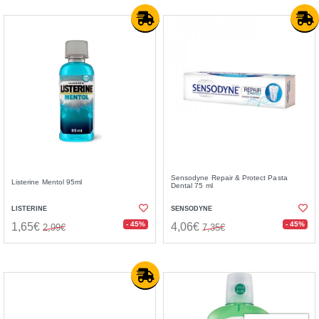
Sensodyne Repair & Protect Pasta
Listerine Mentol 95ml
Dental 75 ml
LISTERINE
SENSODYNE
- 45%
- 45%
1,65€
4,06€
2,99€
7,35€