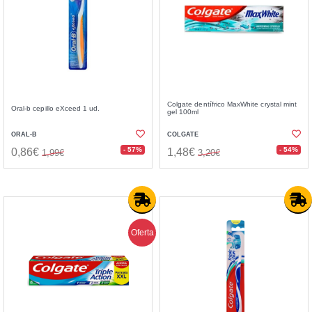
Colgate dentífrico MaxWhite crystal mint
Oral-b cepillo eXceed 1 ud.
gel 100ml
ORAL-B
COLGATE
- 57%
- 54%
0,86€
1,48€
1,99€
3,20€
Oferta