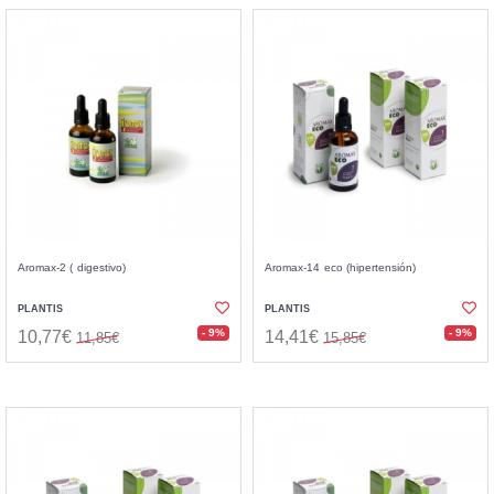
Aromax-2 ( digestivo)
Aromax-14 eco (hipertensión)
PLANTIS
PLANTIS
- 9%
- 9%
10,77€
14,41€
11,85€
15,85€