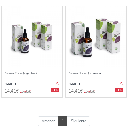
Aromax-2 eco(digestivo)
Aromax-1 eco (circulación)
PLANTIS
PLANTIS
- 9%
- 9%
14,41€
14,41€
15,85€
15,85€
Anterior
1
Siguiente