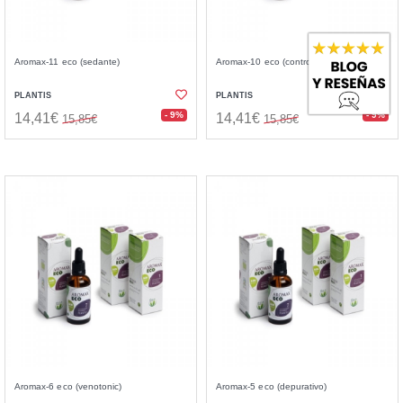
Aromax-11 eco (sedante)
Aromax-10 eco (control de peso)
PLANTIS
PLANTIS
- 9%
- 9%
14,41€
14,41€
15,85€
15,85€
Aromax-6 eco (venotonic)
Aromax-5 eco (depurativo)