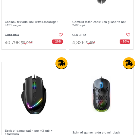
Coolbox teclado inal. retroil.moonlight
Gembird ratón cable usb g-laser 6 bot.
b431 negro
2400 dpi
COOLBOX
GEMBIRD
- 20%
- 20%
40,79€
4,32€
50,99€
5,40€
Spirit of gamer ratón pro m3 rgb +
Spirit of gamer ratón pro m4 black
alfombrilla