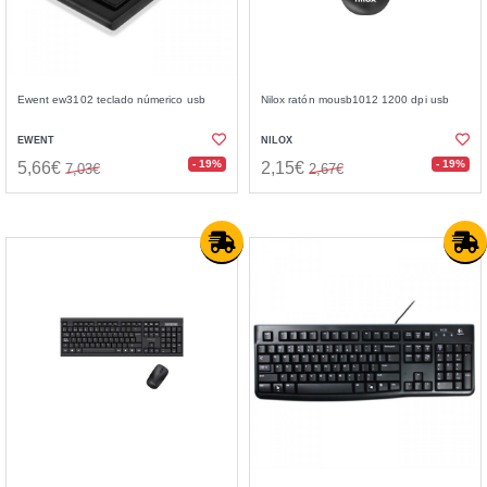
Ewent ew3102 teclado númerico usb
Nilox ratón mousb1012 1200 dpi usb
EWENT
NILOX
- 19%
- 19%
5,66€
2,15€
7,03€
2,67€