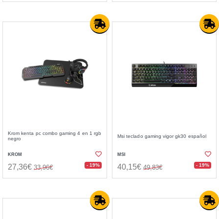
Krom kenta pc combo gaming 4 en 1 rgb
Msi teclado gaming vigor gk30 español
negro
KROM
MSI
- 19%
- 19%
27,36€
40,15€
33,96€
49,83€