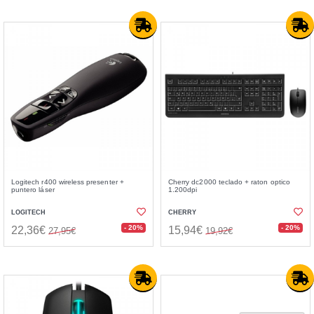
Logitech r400 wireless presenter +
Cherry dc2000 teclado + raton optico
puntero láser
1.200dpi
LOGITECH
CHERRY
- 20%
- 20%
22,36€
15,94€
27,95€
19,92€