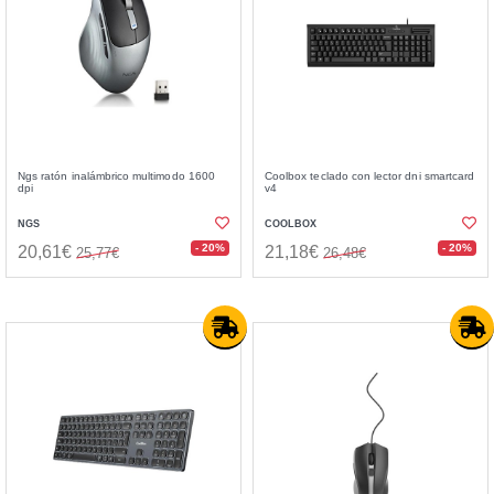
Ngs ratón inalámbrico multimodo 1600
Coolbox teclado con lector dni smartcard
dpi
v4
NGS
COOLBOX
- 20%
- 20%
20,61€
21,18€
25,77€
26,48€