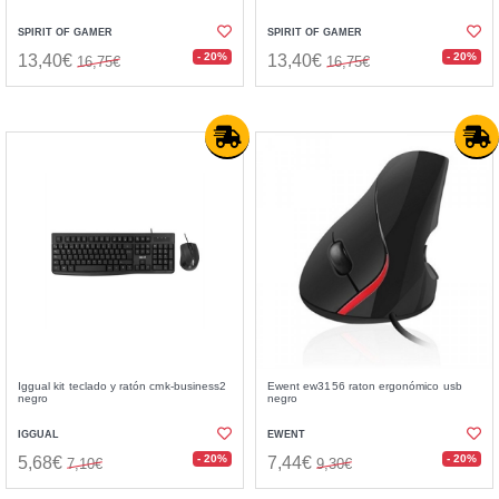
SPIRIT OF GAMER
SPIRIT OF GAMER
- 20%
- 20%
13,40€
13,40€
16,75€
16,75€
Iggual kit teclado y ratón cmk-business2
Ewent ew3156 raton ergonómico usb
negro
negro
IGGUAL
EWENT
- 20%
- 20%
5,68€
7,44€
7,10€
9,30€