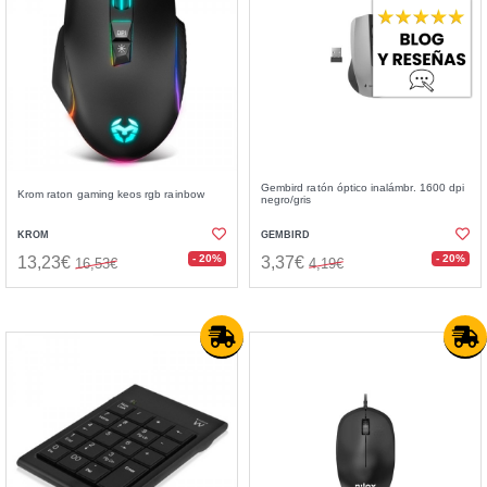
Gembird ratón óptico inalámbr. 1600 dpi
Krom raton gaming keos rgb rainbow
negro/gris
KROM
GEMBIRD
- 20%
- 20%
13,23€
3,37€
16,53€
4,19€