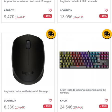
Approx teclado+raton inal. mx410 negro
Logitech teclado k120 oem usb
APPROX!
LOGITECH
- 19%
- 19%
9,47€
13,05€
11,76€
16,20€
Krom teclado gaming nxkromkasictkl tkl
Logitech ratón inalámbrico b170 negro
rainbow
LOGITECH
KROM
- 19%
- 19%
8,33€
24,54€
10,34€
30,46€