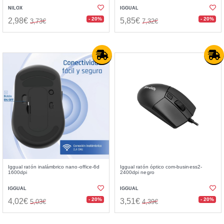
NILOX
IGGUAL
- 20%
- 20%
2,98€
5,85€
3,73€
7,32€
Iggual ratón inalámbrico nano-office-6d
Iggual ratón óptico com-business2-
1600dpi
2400dpi negro
IGGUAL
IGGUAL
- 20%
- 20%
4,02€
3,51€
5,03€
4,39€