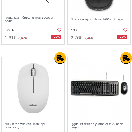
Iggual ratón óptico xs-kids-1600dpi
Ngs raton óptico flame 1000 dpi negro
negro
IGGUAL
NGS
- 20%
- 20%
1,61€
2,76€
2,02€
3,46€
Nilox ratón wireless, 1000 dpi, 3
Iggual kit teclado y ratón com-ck-basic
botones, gris
negro