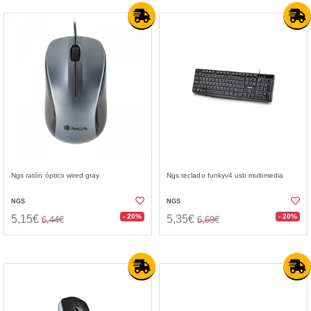
Ngs ratón óptico wired gray
Ngs teclado funkyv4 usb multimedia
NGS
NGS
- 20%
- 20%
5,15€
5,35€
6,44€
6,69€