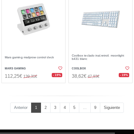
Coolbox teclado inal.retroil. moonlight
Mars gaming msdprow control deck
b431 blanc
MARS GAMING
COOLBOX
- 19%
- 19%
112,25€
38,62€
139,31€
47,93€
Anterior
1
2
3
4
5
…
9
Siguiente