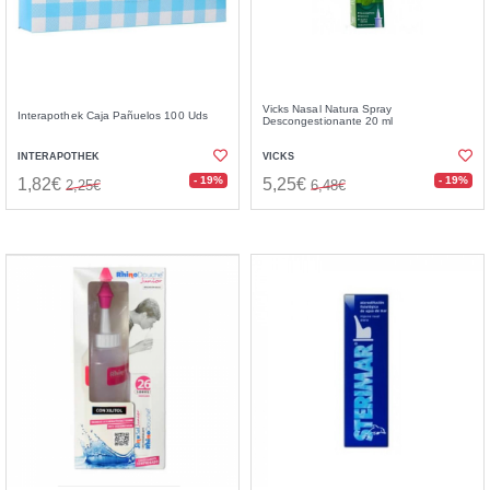
Vicks Nasal Natura Spray
Interapothek Caja Pañuelos 100 Uds
Descongestionante 20 ml
INTERAPOTHEK
VICKS
- 19%
- 19%
1,82€
5,25€
2,25€
6,48€