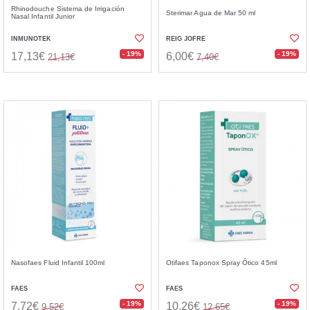
Rhinodouche Sistema de Irrigación
Sterimar Agua de Mar 50 ml
Nasal Infantil Junior
INMUNOTEK
REIG JOFRE
- 19%
- 19%
17,13€
6,00€
21,13€
7,40€
Nasofaes Fluid Infantil 100ml
Otifaes Taponox Spray Ótico 45ml
FAES
FAES
- 19%
- 19%
7,72€
10,26€
9,52€
12,65€