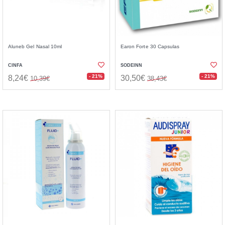
Aluneb Gel Nasal 10ml
Earon Forte 30 Capsulas
CINFA
SODEINN
- 21%
- 21%
8,24€
30,50€
10,39€
38,43€