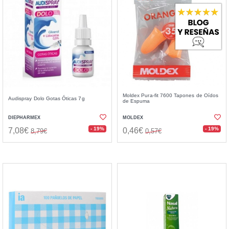
Moldex Pura-fit 7600 Tapones de Oídos
Audispray Dolo Gotas Óticas 7g
de Espuma
DIEPHARMEX
MOLDEX
- 19%
- 19%
7,08€
0,46€
8,79€
0,57€