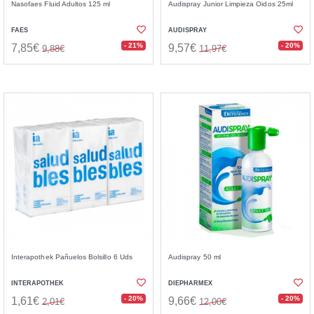
Nasofaes Fluid Adultos 125 ml
Audispray Junior Limpieza Oidos 25ml
FAES
AUDISPRAY
- 21%
- 20%
7,85€
9,57€
9,88€
11,97€
Interapothek Pañuelos Bolsillo 6 Uds
Audispray 50 ml
INTERAPOTHEK
DIEPHARMEX
- 20%
- 20%
1,61€
9,66€
2,01€
12,00€