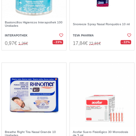
Bastoncillos Higienicos Interapothek 100
Snoreeze Spray Nasal Ronquidos 10 ml
Unidades
INTERAPOTHEK
TEVA PHARMA
- 23%
- 22%
0,97€
17,84€
1,26€
22,81€
Breathe Right Tira Nasal Grande 10
Acofar Suero Fisiológico 30 Monodosis
Unidades
de 5 ml