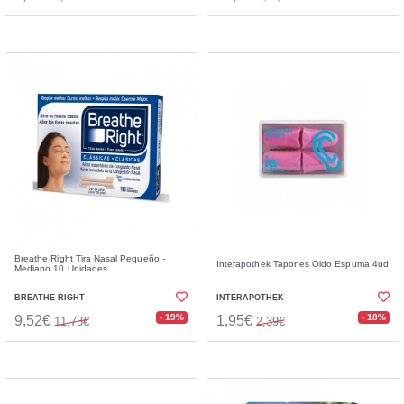
Breathe Right Tira Nasal Pequeño -
Interapothek Tapones Oido Espuma 4ud
Mediano 10 Unidades
BREATHE RIGHT
INTERAPOTHEK
- 19%
- 18%
9,52€
1,95€
11,73€
2,39€