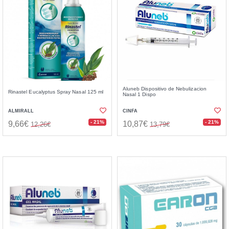
Aluneb Dispositivo de Nebulizacion
Rinastel Eucalyptus Spray Nasal 125 ml
Nasal 1 Dispo
ALMIRALL
CINFA
- 21%
- 21%
9,66€
10,87€
12,26€
13,79€