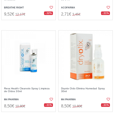
BREATHE RIGHT
ACOFARMA
- 22%
- 21%
9,52€
2,71€
12,17€
3,45€
Reva Health Cleanotix Spray Limpieza
Dryotix Oido Elimina Humedad Spray
de Oídos 30ml
30ml
M4 PHARMA
M4 PHARMA
- 21%
- 21%
8,50€
8,50€
10,80€
10,80€