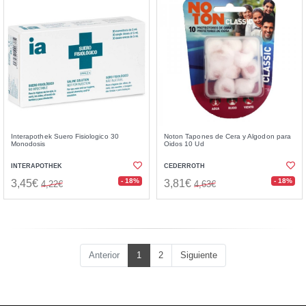
Interapothek Suero Fisiologico 30
Noton Tapones de Cera y Algodon para
Monodosis
Oidos 10 Ud
INTERAPOTHEK
CEDERROTH
- 18%
- 18%
3,45€
3,81€
4,22€
4,63€
Anterior
1
2
Siguiente