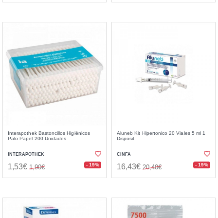
Interapothek Bastoncillos Higiénicos
Aluneb Kit Hipertonico 20 Viales 5 ml 1
Palo Papel 200 Unidades
Disposit
INTERAPOTHEK
CINFA
- 19%
- 19%
1,53€
16,43€
1,90€
20,40€