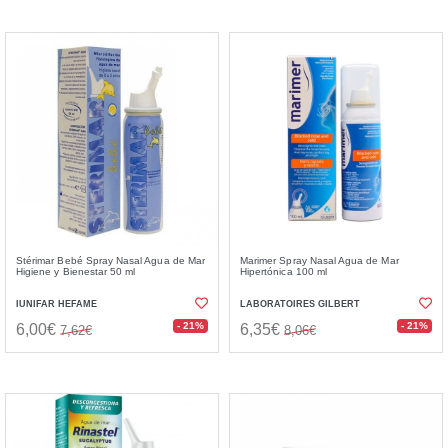
Stérimar Bebé Spray Nasal Agua de Mar
Marimer Spray Nasal Agua de Mar
Higiene y Bienestar 50 ml
Hipertónica 100 ml
IUNIFAR HEFAME
LABORATOIRES GILBERT
- 21%
- 21%
6,00€
6,35€
7,62€
8,06€