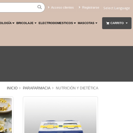
Acceso clientes
Registrarse
Powered by
Translate
OLOGÍA
BRICOLAJE
ELECTRODOMESTICOS
MASCOTAS
CARRITO
INICIO
PARAFARMACIA
NUTRICIÓN Y DIETÉTICA